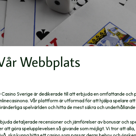
år Webbplats
 Casino Sverige är dedikerade till att erbjuda en omfattande och p
 onlinecasinona. Vår plattform är utformad för att hjälpa spelare att
ränderliga spelvärlden och hitta de mest säkra och underhållande 
bjuda detaljerade recensioner och jämförelser av bonusar och spe
ter att göra spelupplevelsen så givande som möjligt. Vi tror att alla
ivå, ska kunna hitta ett casino som passar deras behov och önske