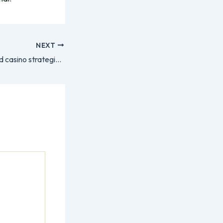
NEXT
Mastering advanced casino strategies for optimal outcomes Unlocking the secrets of effective gambling techniques in casinos Exploring innovative methods to enhance your casino experience Winning at ca