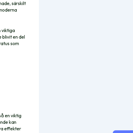
nade, särskilt
 moderna
 viktiga
blivit en del
status som
å en viktig
ande kan
va effekter