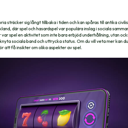
ria sträcker sig långt tillbaka i tiden och kan spåras till antika civi
land, där spel och hasardspel var populära inslag i sociala samm
var spel en aktivitet som inte bara erbjöd underhållning, utan oc
 knyta sociala band och uttrycka status. Om du vill veta mer kan 
ör att få insikter om olika aspekter av spel.