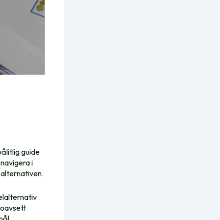
ålitlig guide
 navigera i
alternativen.
lalternativ
, oavsett
mål.