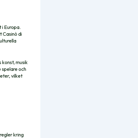
 i Europa.
t Casinò di
ulturella
s konst, musik
e spelare och
eter, vilket
n
regler kring