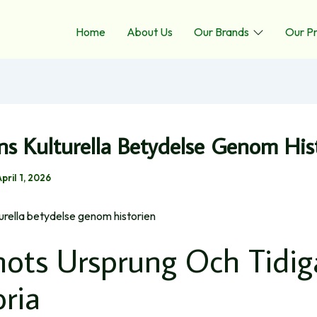
Home
About Us
Our Brands
Our P
ns Kulturella Betydelse Genom His
pril 1, 2026
urella betydelse genom historien
nots Ursprung Och Tidig
oria