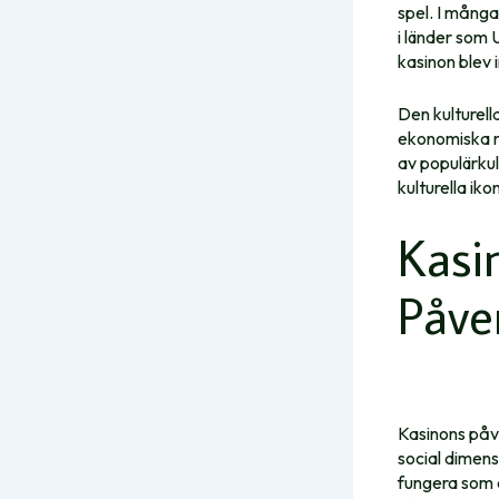
spel. I många 
i länder som
kasinon blev 
Den kulturel
ekonomiska mo
av populärkult
kulturella iko
Kasi
Påve
Kasinons påv
social dimens
fungera som e