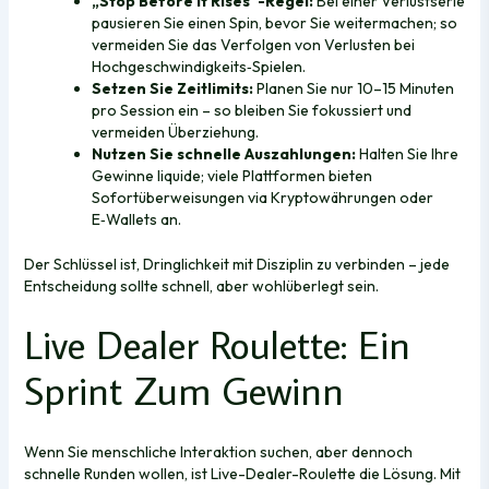
„Stop Before It Rises“-Regel:
Bei einer Verlustserie
pausieren Sie einen Spin, bevor Sie weitermachen; so
vermeiden Sie das Verfolgen von Verlusten bei
Hochgeschwindigkeits‑Spielen.
Setzen Sie Zeitlimits:
Planen Sie nur 10–15 Minuten
pro Session ein – so bleiben Sie fokussiert und
vermeiden Überziehung.
Nutzen Sie schnelle Auszahlungen:
Halten Sie Ihre
Gewinne liquide; viele Plattformen bieten
Sofortüberweisungen via Kryptowährungen oder
E‑Wallets an.
Der Schlüssel ist, Dringlichkeit mit Disziplin zu verbinden – jede
Entscheidung sollte schnell, aber wohlüberlegt sein.
Live Dealer Roulette: Ein
Sprint Zum Gewinn
Wenn Sie menschliche Interaktion suchen, aber dennoch
schnelle Runden wollen, ist Live-Dealer-Roulette die Lösung. Mit