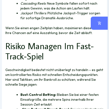
Cascading Reels
: Neue Symbole fallen sofort nach
jedem Gewinn, was die Action am Laufen hält.
Jackpot Thrillers
: Plötzliche Jackpot-Trigger sorgen
für sofortige Dramatik‑Ausbrüche.
Wenn Sie einen engen Zeitplan haben, maximieren diese Titel
Ihre Chancen auf eine Auszahlung, bevor die Zeit abläuft.
Risiko Managen Im Fast-
Track‑Spiel
Geschwindigkeit bedeutet nicht unüberlegt zu handeln – es geht
um kontrolliertes Risiko mit schnellen Entscheidungspunkten.
Hier sind Taktiken, um Ihr Bankroll zu schützen, während Sie
schnelle Siege jagen:
Bust‑Control Betting:
Bleiben Sie bei einer festen
Einsatzgröße, die mehrere Spins innerhalb Ihrer
Session‑Zeit erlaubt.