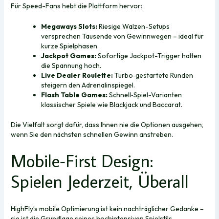
Für Speed-Fans hebt die Plattform hervor:
Megaways Slots:
Riesige Walzen-Setups
versprechen Tausende von Gewinnwegen – ideal für
kurze Spielphasen.
Jackpot Games:
Sofortige Jackpot-Trigger halten
die Spannung hoch.
Live Dealer Roulette:
Turbo‑gestartete Runden
steigern den Adrenalinspiegel.
Flash Table Games:
Schnell‑Spiel-Varianten
klassischer Spiele wie Blackjack und Baccarat.
Die Vielfalt sorgt dafür, dass Ihnen nie die Optionen ausgehen,
wenn Sie den nächsten schnellen Gewinn anstreben.
Mobile‑First Design:
Spielen Jederzeit, Überall
HighFly’s mobile Optimierung ist kein nachträglicher Gedanke –
sie ist die Grundlage seines hochintensiven Spielstils.