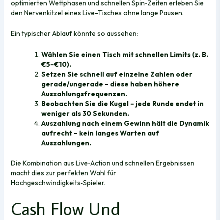
optimierten Wettphasen und schnellen Spin‑Zeiten erleben Sie
den Nervenkitzel eines Live-Tisches ohne lange Pausen.
Ein typischer Ablauf könnte so aussehen:
Wählen Sie einen Tisch mit schnellen Limits (z. B.
€5–€10).
Setzen Sie schnell auf einzelne Zahlen oder
gerade/ungerade – diese haben höhere
Auszahlungsfrequenzen.
Beobachten Sie die Kugel – jede Runde endet in
weniger als 30 Sekunden.
Auszahlung nach einem Gewinn hält die Dynamik
aufrecht – kein langes Warten auf
Auszahlungen.
Die Kombination aus Live‑Action und schnellen Ergebnissen
macht dies zur perfekten Wahl für
Hochgeschwindigkeits‑Spieler.
Cash Flow Und