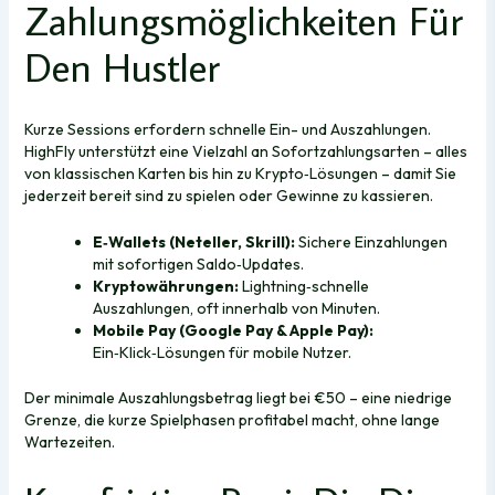
Zahlungsmöglichkeiten Für
Den Hustler
Kurze Sessions erfordern schnelle Ein- und Auszahlungen.
HighFly unterstützt eine Vielzahl an Sofortzahlungsarten – alles
von klassischen Karten bis hin zu Krypto‑Lösungen – damit Sie
jederzeit bereit sind zu spielen oder Gewinne zu kassieren.
E‑Wallets (Neteller, Skrill):
Sichere Einzahlungen
mit sofortigen Saldo‑Updates.
Kryptowährungen:
Lightning‑schnelle
Auszahlungen, oft innerhalb von Minuten.
Mobile Pay (Google Pay & Apple Pay):
Ein‑Klick‑Lösungen für mobile Nutzer.
Der minimale Auszahlungsbetrag liegt bei €50 – eine niedrige
Grenze, die kurze Spielphasen profitabel macht, ohne lange
Wartezeiten.