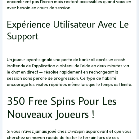
encombrent pas l’écran mais restent accessibles quand vous en
avez besoin en cours de session.
Expérience Utilisateur Avec Le
Support
Un joueur ayant signalé une perte de bankroll après un crash
inattendu de l’application a obtenu de l’aide en deux minutes via
le chat en direct — résolue rapidement en rechargeant la
session sans perdre de progression. Ce type de fiabilité
encourage les visites répétées même lorsque le temps est limité.
350 Free Spins Pour Les
Nouveaux Joueurs !
Si vous n’avez jamais joué chez DivaSpin auparavant et que vous
cherchez un moyen rapide de tester le terrain lors de ces