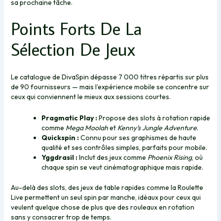
sa prochaine tâche.
Points Forts De La
Sélection De Jeux
Le catalogue de DivaSpin dépasse 7 000 titres répartis sur plus
de 90 fournisseurs — mais l’expérience mobile se concentre sur
ceux qui conviennent le mieux aux sessions courtes.
Pragmatic Play :
Propose des slots à rotation rapide
comme
Mega Moolah
et
Kenny’s Jungle Adventure
.
Quickspin :
Connu pour ses graphismes de haute
qualité et ses contrôles simples, parfaits pour mobile.
Yggdrasil :
Inclut des jeux comme
Phoenix Rising
, où
chaque spin se veut cinématographique mais rapide.
Au-delà des slots, des jeux de table rapides comme la Roulette
Live permettent un seul spin par manche, idéaux pour ceux qui
veulent quelque chose de plus que des rouleaux en rotation
sans y consacrer trop de temps.