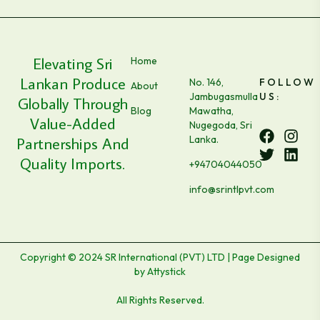
Elevating Sri
Home
Lankan Produce
No. 146,
FOLLOW
About
Jambugasmulla
US:
Globally Through
Blog
Mawatha,
F
T
I
L
Value-Added
Nugegoda, Sri
a
w
n
i
Partnerships And
Lanka.
c
i
s
n
e
t
t
k
Quality Imports.
+94704044050
b
t
a
e
o
e
g
d
info@srintlpvt.com
o
r
r
i
k
a
n
m
Copyright © 2024 SR International (PVT) LTD | Page Designed
by Attystick
All Rights Reserved.