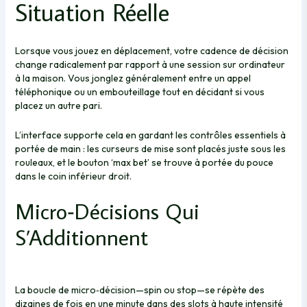
Situation Réelle
Lorsque vous jouez en déplacement, votre cadence de décision
change radicalement par rapport à une session sur ordinateur
à la maison. Vous jonglez généralement entre un appel
téléphonique ou un embouteillage tout en décidant si vous
placez un autre pari.
L’interface supporte cela en gardant les contrôles essentiels à
portée de main : les curseurs de mise sont placés juste sous les
rouleaux, et le bouton ‘max bet’ se trouve à portée du pouce
dans le coin inférieur droit.
Micro‑Décisions Qui
S’Additionnent
La boucle de micro‑décision—spin ou stop—se répète des
dizaines de fois en une minute dans des slots à haute intensité