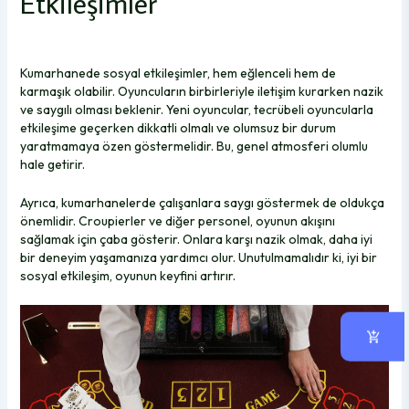
Etkileşimler
Kumarhanede sosyal etkileşimler, hem eğlenceli hem de
karmaşık olabilir. Oyuncuların birbirleriyle iletişim kurarken nazik
ve saygılı olması beklenir. Yeni oyuncular, tecrübeli oyuncularla
etkileşime geçerken dikkatli olmalı ve olumsuz bir durum
yaratmamaya özen göstermelidir. Bu, genel atmosferi olumlu
hale getirir.
Ayrıca, kumarhanelerde çalışanlara saygı göstermek de oldukça
önemlidir. Croupierler ve diğer personel, oyunun akışını
sağlamak için çaba gösterir. Onlara karşı nazik olmak, daha iyi
bir deneyim yaşamanıza yardımcı olur. Unutulmamalıdır ki, iyi bir
sosyal etkileşim, oyunun keyfini artırır.