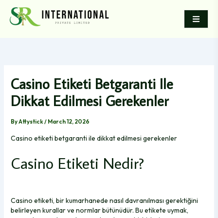
Skip
to
content
Casino Etiketi Betgaranti Ile
Dikkat Edilmesi Gerekenler
By
Attystick
/
March 12, 2026
Casino etiketi betgaranti ile dikkat edilmesi gerekenler
Casino Etiketi Nedir?
Casino etiketi, bir kumarhanede nasıl davranılması gerektiğini
belirleyen kurallar ve normlar bütünüdür. Bu etikete uymak,