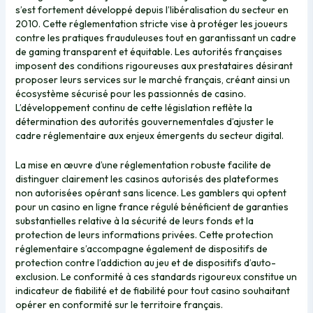
s’est fortement développé depuis l’libéralisation du secteur en
2010. Cette réglementation stricte vise à protéger les joueurs
contre les pratiques frauduleuses tout en garantissant un cadre
de gaming transparent et équitable. Les autorités françaises
imposent des conditions rigoureuses aux prestataires désirant
proposer leurs services sur le marché français, créant ainsi un
écosystème sécurisé pour les passionnés de casino.
L’développement continu de cette législation reflète la
détermination des autorités gouvernementales d’ajuster le
cadre réglementaire aux enjeux émergents du secteur digital.
La mise en œuvre d’une réglementation robuste facilite de
distinguer clairement les casinos autorisés des plateformes
non autorisées opérant sans licence. Les gamblers qui optent
pour un casino en ligne france régulé bénéficient de garanties
substantielles relative à la sécurité de leurs fonds et la
protection de leurs informations privées. Cette protection
réglementaire s’accompagne également de dispositifs de
protection contre l’addiction au jeu et de dispositifs d’auto-
exclusion. Le conformité à ces standards rigoureux constitue un
indicateur de fiabilité et de fiabilité pour tout casino souhaitant
opérer en conformité sur le territoire français.