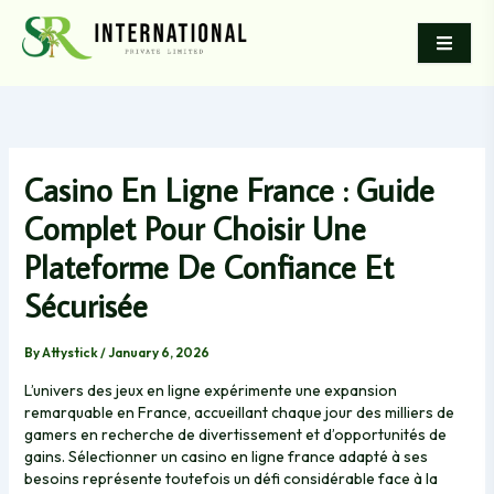
Skip
to
content
Casino En Ligne France : Guide
Complet Pour Choisir Une
Plateforme De Confiance Et
Sécurisée
By
Attystick
/
January 6, 2026
L’univers des jeux en ligne expérimente une expansion
remarquable en France, accueillant chaque jour des milliers de
gamers en recherche de divertissement et d’opportunités de
gains. Sélectionner un casino en ligne france adapté à ses
besoins représente toutefois un défi considérable face à la