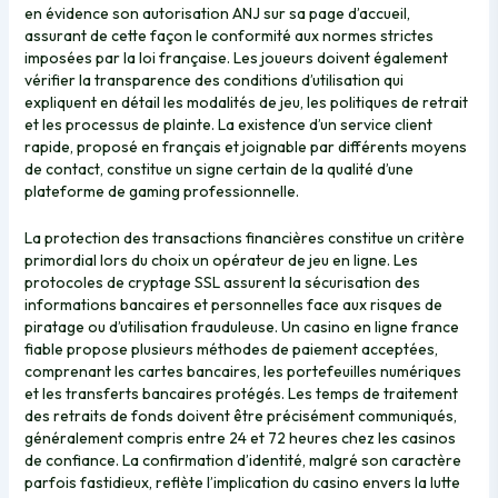
en évidence son autorisation ANJ sur sa page d’accueil,
assurant de cette façon le conformité aux normes strictes
imposées par la loi française. Les joueurs doivent également
vérifier la transparence des conditions d’utilisation qui
expliquent en détail les modalités de jeu, les politiques de retrait
et les processus de plainte. La existence d’un service client
rapide, proposé en français et joignable par différents moyens
de contact, constitue un signe certain de la qualité d’une
plateforme de gaming professionnelle.
La protection des transactions financières constitue un critère
primordial lors du choix un opérateur de jeu en ligne. Les
protocoles de cryptage SSL assurent la sécurisation des
informations bancaires et personnelles face aux risques de
piratage ou d’utilisation frauduleuse. Un casino en ligne france
fiable propose plusieurs méthodes de paiement acceptées,
comprenant les cartes bancaires, les portefeuilles numériques
et les transferts bancaires protégés. Les temps de traitement
des retraits de fonds doivent être précisément communiqués,
généralement compris entre 24 et 72 heures chez les casinos
de confiance. La confirmation d’identité, malgré son caractère
parfois fastidieux, reflète l’implication du casino envers la lutte