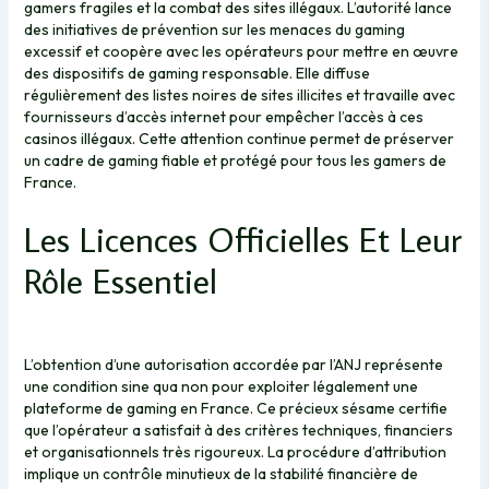
gamers fragiles et la combat des sites illégaux. L’autorité lance
des initiatives de prévention sur les menaces du gaming
excessif et coopère avec les opérateurs pour mettre en œuvre
des dispositifs de gaming responsable. Elle diffuse
régulièrement des listes noires de sites illicites et travaille avec
fournisseurs d’accès internet pour empêcher l’accès à ces
casinos illégaux. Cette attention continue permet de préserver
un cadre de gaming fiable et protégé pour tous les gamers de
France.
Les Licences Officielles Et Leur
Rôle Essentiel
L’obtention d’une autorisation accordée par l’ANJ représente
une condition sine qua non pour exploiter légalement une
plateforme de gaming en France. Ce précieux sésame certifie
que l’opérateur a satisfait à des critères techniques, financiers
et organisationnels très rigoureux. La procédure d’attribution
implique un contrôle minutieux de la stabilité financière de