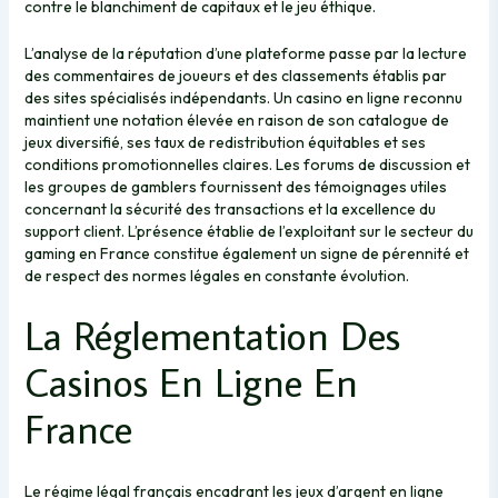
contre le blanchiment de capitaux et le jeu éthique.
L’analyse de la réputation d’une plateforme passe par la lecture
des commentaires de joueurs et des classements établis par
des sites spécialisés indépendants. Un casino en ligne reconnu
maintient une notation élevée en raison de son catalogue de
jeux diversifié, ses taux de redistribution équitables et ses
conditions promotionnelles claires. Les forums de discussion et
les groupes de gamblers fournissent des témoignages utiles
concernant la sécurité des transactions et la excellence du
support client. L’présence établie de l’exploitant sur le secteur du
gaming en France constitue également un signe de pérennité et
de respect des normes légales en constante évolution.
La Réglementation Des
Casinos En Ligne En
France
Le régime légal français encadrant les jeux d’argent en ligne