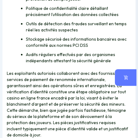
Politique de confidentialité claire détaillant
précisément l’utilisation des données collectées
Outils de détection des fraudes surveillant en temps
réel les activités suspectes
Stockage sécurisé des informations bancaires avec
conformité aux normes PCI DSS
Audits réguliers effectués par des organismes
indépendants attestant la sécurité générale
Les exploitants autorisés collaborent avec des fournisseurs de
services de paiement de renommée internationale,
garantissant ainsi des opérations sûres et enregistrées. La
vérification d’identité constitue une étape obligatoire sur tout
casino en ligne france encadré par la loi, visant à éviter le
blanchiment d’argent et de préserver la sécurité des mineurs.
Cette démarche, bien que jugée parfois fastidieuse, témoigne
du sérieux de la plateforme et de son dévouement à la
protection des joueurs. Les pièces justificatives requises
incluent typiquement une pièce d’identité valide et un justificatif
de domicile à jour.