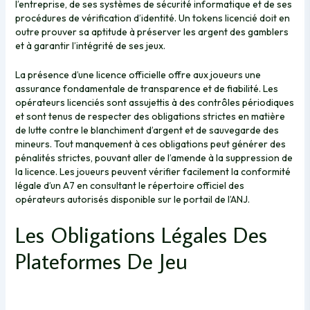
l’entreprise, de ses systèmes de sécurité informatique et de ses
procédures de vérification d’identité. Un tokens licencié doit en
outre prouver sa aptitude à préserver les argent des gamblers
et à garantir l’intégrité de ses jeux.
La présence d’une licence officielle offre aux joueurs une
assurance fondamentale de transparence et de fiabilité. Les
opérateurs licenciés sont assujettis à des contrôles périodiques
et sont tenus de respecter des obligations strictes en matière
de lutte contre le blanchiment d’argent et de sauvegarde des
mineurs. Tout manquement à ces obligations peut générer des
pénalités strictes, pouvant aller de l’amende à la suppression de
la licence. Les joueurs peuvent vérifier facilement la conformité
légale d’un A7 en consultant le répertoire officiel des
opérateurs autorisés disponible sur le portail de l’ANJ.
Les Obligations Légales Des
Plateformes De Jeu