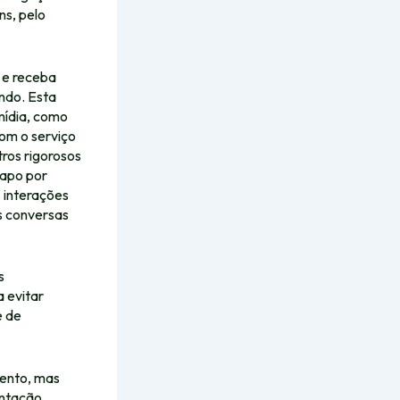
ns, pelo
 e receba
ndo. Esta
mídia, como
om o serviço
tros rigorosos
papo por
 interações
s conversas
s
 evitar
e de
ento, mas
entação