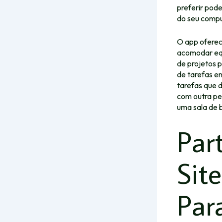
preferir pod
do seu compu
O app oferec
acomodar equ
de projetos 
de tarefas e
tarefas que 
com outra pe
uma sala de
Par
Sit
Par