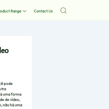
roduct Range
Contact Us
deo
ocê pode
utra
 Há uma forma
de de vídeo,
o, não há uma