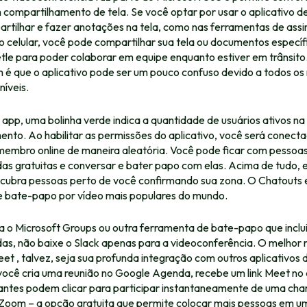
 compartilhamento de tela. Se você optar por usar o aplicativo d
rtilhar e fazer anotações na tela, como nas ferramentas de assi
o celular, você pode compartilhar sua tela ou documentos específ
tle
para poder colaborar em equipe enquanto estiver em trânsito
é que o aplicativo pode ser um pouco confuso devido a todos os 
íveis.
 app, uma bolinha verde indica a quantidade de usuários ativos n
nto. Ao habilitar as permissões do aplicativo, você será conect
membro online de maneira aleatória. Você pode ficar com pessoa
s gratuitas e conversar e bater papo com elas. Acima de tudo, 
cubra pessoas perto de você confirmando sua zona. O Chatouts e
de bate-papo por vídeo mais populares do mundo.
sa o Microsoft Groups ou outra ferramenta de bate-papo que inclu
s, não baixe o Slack apenas para a videoconferência. O melhor 
t , talvez, seja sua profunda integração com outros aplicativos 
ocê cria uma reunião no Google Agenda, recebe um link Meet no 
pantes podem clicar para participar instantaneamente de uma ch
 Zoom – a opção gratuita que permite colocar mais pessoas em um