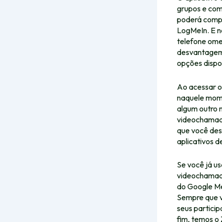
grupos e com
poderá compa
LogMeIn. E n
telefone
ome
desvantagem 
opções dispon
Ao acessar o
naquele mome
algum outro 
videochamada
que você des
aplicativos 
Se você já u
videochamada
do Google Mee
Sempre que v
seus partici
fim, temos o