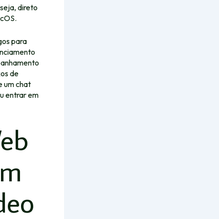
eja, direto
acOS.
gos para
renciamento
mpanhamento
xos de
e um chat
u entrar em
Web
om
deo