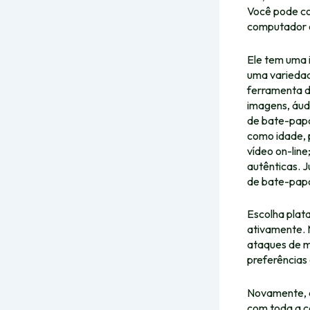
Você pode con
computador ou
Ele tem uma i
uma variedad
ferramenta d
imagens, áud
de bate-papo 
como idade, 
vídeo on-lin
autênticas. 
de bate-papo
Escolha plat
ativamente. 
ataques de m
preferências 
Novamente, é
com toda a c