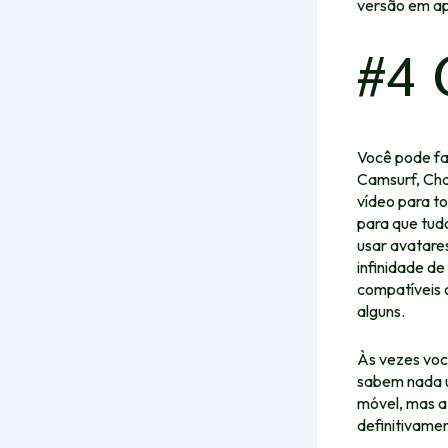
versão em apl
#4 
Você pode fa
Camsurf, Cha
vídeo para t
para que tudo
usar avatare
infinidade d
compatíveis 
alguns.
Às vezes voc
sabem nada u
móvel, mas a
definitivame