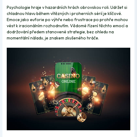
Psychologie hraje v hazardních hrách obrovskou roli. Udržet si
chladnou hlavu během vítězných i proherních sérií je klíčové.
Emoce jako euforie po výhře nebo frustrace po prohře mohou
vést k iracionálním rozhodnutím. Vědomé řízení těchto emocí a
dodržování předem stanovené strategie, bez ohledu na
momentální náladu, je znakem zkušeného hráče.