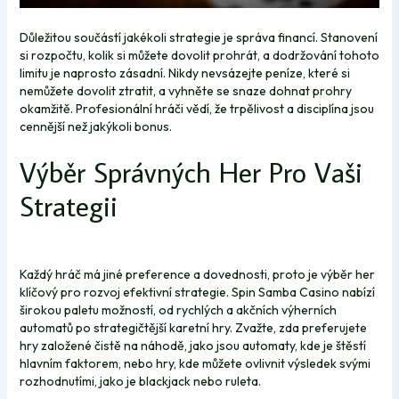
Důležitou součástí jakékoli strategie je správa financí. Stanovení
si rozpočtu, kolik si můžete dovolit prohrát, a dodržování tohoto
limitu je naprosto zásadní. Nikdy nevsázejte peníze, které si
nemůžete dovolit ztratit, a vyhněte se snaze dohnat prohry
okamžitě. Profesionální hráči vědí, že trpělivost a disciplína jsou
cennější než jakýkoli bonus.
Výběr Správných Her Pro Vaši
Strategii
Každý hráč má jiné preference a dovednosti, proto je výběr her
klíčový pro rozvoj efektivní strategie. Spin Samba Casino nabízí
širokou paletu možností, od rychlých a akčních výherních
automatů po strategičtější karetní hry. Zvažte, zda preferujete
hry založené čistě na náhodě, jako jsou automaty, kde je štěstí
hlavním faktorem, nebo hry, kde můžete ovlivnit výsledek svými
rozhodnutími, jako je blackjack nebo ruleta.