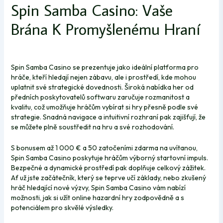
Spin Samba Casino: Vaše
Brána K Promyšlenému Hraní
Spin Samba Casino se prezentuje jako ideální platforma pro
hráče, kteří hledají nejen zábavu, ale i prostředí, kde mohou
uplatnit své strategické dovednosti. Široká nabídka her od
předních poskytovatelů softwaru zaručuje rozmanitost a
kvalitu, což umožňuje hráčům vybírat si hry přesně podle své
strategie. Snadná navigace a intuitivní rozhraní pak zajišťují, že
se můžete plně soustředit na hru a své rozhodování.
S bonusem až 1 000 € a 50 zatočeními zdarma na uvítanou,
Spin Samba Casino poskytuje hráčům výborný startovní impuls.
Bezpečné a dynamické prostředí pak doplňuje celkový zážitek.
Ať už jste začátečník, který se teprve učí základy, nebo zkušený
hráč hledající nové výzvy, Spin Samba Casino vám nabízí
možnosti, jak si užít online hazardní hry zodpovědně a s
potenciálem pro skvělé výsledky.