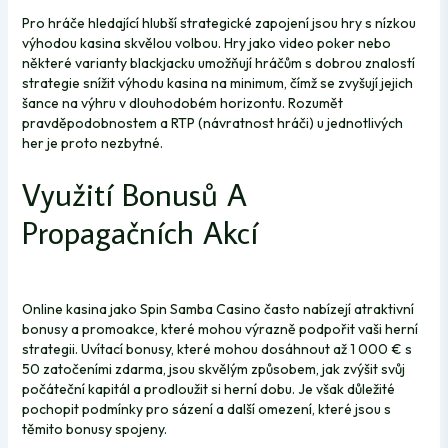
Pro hráče hledající hlubší strategické zapojení jsou hry s nízkou
výhodou kasina skvělou volbou. Hry jako video poker nebo
některé varianty blackjacku umožňují hráčům s dobrou znalostí
strategie snížit výhodu kasina na minimum, čímž se zvyšují jejich
šance na výhru v dlouhodobém horizontu. Rozumět
pravděpodobnostem a RTP (návratnost hráči) u jednotlivých
her je proto nezbytné.
Využití Bonusů A
Propagačních Akcí
Online kasina jako Spin Samba Casino často nabízejí atraktivní
bonusy a promoakce, které mohou výrazně podpořit vaši herní
strategii. Uvítací bonusy, které mohou dosáhnout až 1 000 € s
50 zatočeními zdarma, jsou skvělým způsobem, jak zvýšit svůj
počáteční kapitál a prodloužit si herní dobu. Je však důležité
pochopit podmínky pro sázení a další omezení, které jsou s
těmito bonusy spojeny.