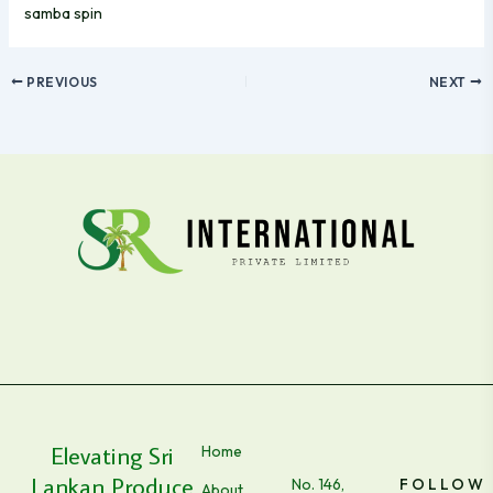
samba spin
PREVIOUS
NEXT
Elevating Sri
Home
Lankan Produce
No. 146,
FOLLOW
About