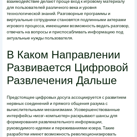
взаимодействие делают проще вход к игровому материалу
для пользователей различного века и уровня
технологической знаний. Разговорные программы и
виртуальные сотрудники становятся подлинными актерами
игрового процесса, имеющими возможность ведать разговор,
отвечать на вопросы и приспосабливать информацию под
актуальные нужды пользователя.
В Каком Направлении
Развивается Цифровой
Развлечения Дальше
Предстоящее цифровых досуга ассоциируется с развитием
нервных соединений и прямого общения разума с
вычислительными механизмами. Усовершенствованные
интерфейсы «мозг-компьютер» раскрывают шансы для
формирования развлекательного информации,
руководимого идеями и переживаниями юзера. Такие
разработки имеют возможность революционизировать