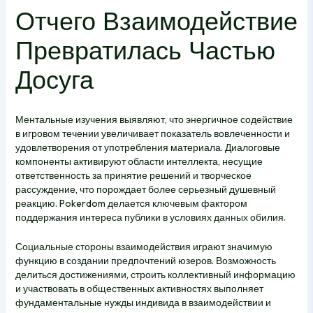
Отчего Взаимодействие
Превратилась Частью
Досуга
Ментальные изучения выявляют, что энергичное содействие
в игровом течении увеличивает показатель вовлеченности и
удовлетворения от употребления материала. Диалоговые
компоненты активируют области интеллекта, несущие
ответственность за принятие решений и творческое
рассуждение, что порождает более серьезный душевный
реакцию. Pokerdom делается ключевым фактором
поддержания интереса публики в условиях данных обилия.
Социальные стороны взаимодействия играют значимую
функцию в создании предпочтений юзеров. Возможность
делиться достижениями, строить коллективный информацию
и участвовать в общественных активностях выполняет
фундаментальные нужды индивида в взаимодействии и