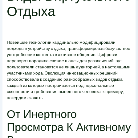
Отдыха
Новейшие технологии кардинально модифицировали
подходы к устройству отдыха, трансформировав безучастное
употребление контента в активное общение. Цифровая
переворот породила свежие шансы для развлечений, где
пользователи становятся не лишь аудиторией, а настоящими
участниками хода. Эволюция инновационных решений
способствовала к созданию разнообразных видов отдыха,
каждый из которых настраивается под персональные
склонности и требования нынешнего человека, к примеру,
покердом скачать
.
От Инертного
Просмотра К Активному