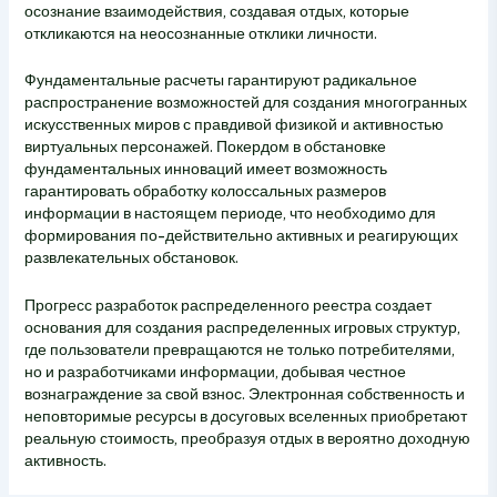
осознание взаимодействия, создавая отдых, которые
откликаются на неосознанные отклики личности.
Фундаментальные расчеты гарантируют радикальное
распространение возможностей для создания многогранных
искусственных миров с правдивой физикой и активностью
виртуальных персонажей. Покердом в обстановке
фундаментальных инноваций имеет возможность
гарантировать обработку колоссальных размеров
информации в настоящем периоде, что необходимо для
формирования по-действительно активных и реагирующих
развлекательных обстановок.
Прогресс разработок распределенного реестра создает
основания для создания распределенных игровых структур,
где пользователи превращаются не только потребителями,
но и разработчиками информации, добывая честное
вознаграждение за свой взнос. Электронная собственность и
неповторимые ресурсы в досуговых вселенных приобретают
реальную стоимость, преобразуя отдых в вероятно доходную
активность.