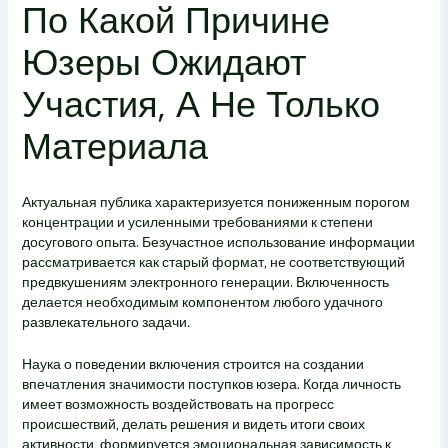
По Какой Причине
Юзеры Ожидают
Участия, А Не Только
Материала
Актуальная публика характеризуется пониженным порогом
концентрации и усиленными требованиями к степени
досугового опыта. Безучастное использование информации
рассматривается как старый формат, не соответствующий
предвкушениям электронного генерации. Включенность
делается необходимым компонентом любого удачного
развлекательного задачи.
Наука о поведении включения строится на создании
впечатления значимости поступков юзера. Когда личность
имеет возможность воздействовать на прогресс
происшествий, делать решения и видеть итоги своих
активности, формируется эмоциональная зависимость к