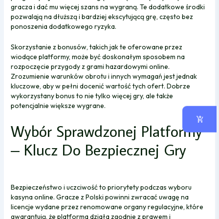
gracza i dać mu więcej szans na wygraną. Te dodatkowe środki
pozwalają na dłuższą i bardziej ekscytującą grę, często bez
ponoszenia dodatkowego ryzyka.
Skorzystanie z bonusów, takich jak te oferowane przez
wiodące platformy, może być doskonałym sposobem na
rozpoczęcie przygody z grami hazardowymi online.
Zrozumienie warunków obrotu i innych wymagań jest jednak
kluczowe, aby w pełni docenić wartość tych ofert. Dobrze
wykorzystany bonus to nie tylko więcej gry, ale także
potencjalnie większe wygrane.
Wybór Sprawdzonej Platformy
– Klucz Do Bezpiecznej Gry
Bezpieczeństwo i uczciwość to priorytety podczas wyboru
kasyna online. Gracze z Polski powinni zwracać uwagę na
licencje wydane przez renomowane organy regulacyjne, które
gwarantują, że platforma działa zgodnie z prawem i