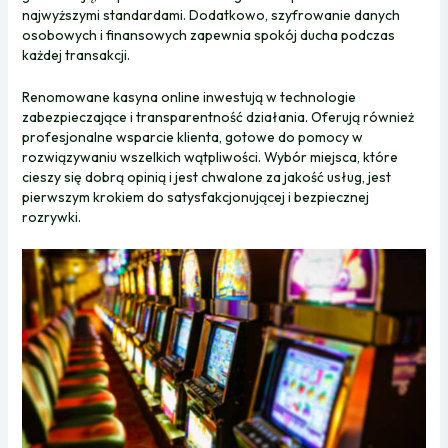
najwyższymi standardami. Dodatkowo, szyfrowanie danych
osobowych i finansowych zapewnia spokój ducha podczas
każdej transakcji.
Renomowane kasyna online inwestują w technologie
zabezpieczające i transparentność działania. Oferują również
profesjonalne wsparcie klienta, gotowe do pomocy w
rozwiązywaniu wszelkich wątpliwości. Wybór miejsca, które
cieszy się dobrą opinią i jest chwalone za jakość usług, jest
pierwszym krokiem do satysfakcjonującej i bezpiecznej
rozrywki.