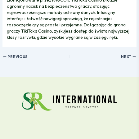
Licencjonowane przez PAGCOR, TikiTaka Casino kładzie
ogromny nacisk na bezpieczeństwo graczy, stosując
najnowocześniejsze metody ochrony danych. Intuicyjny
interfejs i łatwość nawigacji sprawiają, że rejestracja i
rozpoczęcie gry są proste i przyjemne. Dołączając do grona
graczy TikiTaka Casino, zyskujesz dostęp do świata najwyższej
klasy rozrywki, gdzie wysokie wygrane są w zasięgu ręki.
PREVIOUS
NEXT