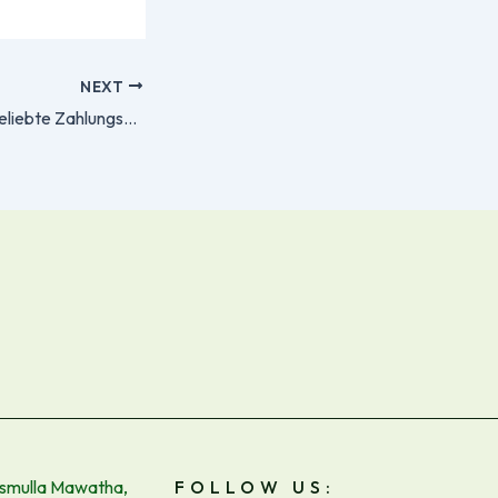
NEXT
Benutzen Welche beliebte Zahlungs- & Abhebungsmethoden im Spielbank Dusenflugzeug 2025!
smulla Mawatha,
FOLLOW US: