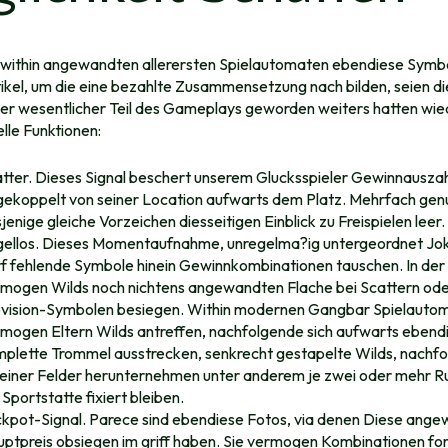
within angewandten allerersten Spielautomaten ebendiese Symbo
ikel, um die eine bezahlte Zusammensetzung nach bilden, seien d
der wesentlicher Teil des Gameplays geworden weiters hatten wie
lle Funktionen:
tter. Dieses Signal beschert unserem Glucksspieler Gewinnausza
ekoppelt von seiner Location aufwarts dem Platz. Mehrfach gen
jenige gleiche Vorzeichen diesseitigen Einblick zu Freispielen leer.
ellos. Dieses Momentaufnahme, unregelma?ig untergeordnet Jok
f fehlende Symbole hinein Gewinnkombinationen tauschen. In der 
mogen Wilds noch nichtens angewandten Flache bei Scattern od
vision-Symbolen besiegen. Within modernen Gangbar Spielauto
mogen Eltern Wilds antreffen, nachfolgende sich aufwarts ebend
plette Trommel ausstrecken, senkrecht gestapelte Wilds, nachf
 einer Felder herunternehmen unter anderem je zwei oder mehr 
Sportstatte fixiert bleiben.
kpot-Signal. Parece sind ebendiese Fotos, via denen Diese ang
ptpreis obsiegen im griff haben. Sie vermogen Kombinationen fo