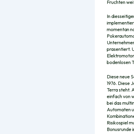
Fruchten wei
In diesseiti
implementiert
momentan noc
Pokerautomat
Unternehmen 
prasentiert.
Elektromotor
bodenlosen T
Diese neue Sc
1976. Diese 
Terra steht. 
einfach von 
bei das mult
Automaten un
Kombinatione
Risikospiel m
Bonusrunde in