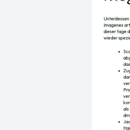
Unterdessen 
Imagenes art
dieser tage 
wieder spezie
Sca
abg
das
Zug
dar
ver
Pro
ver
kom
als
dm 
Jac
Hau