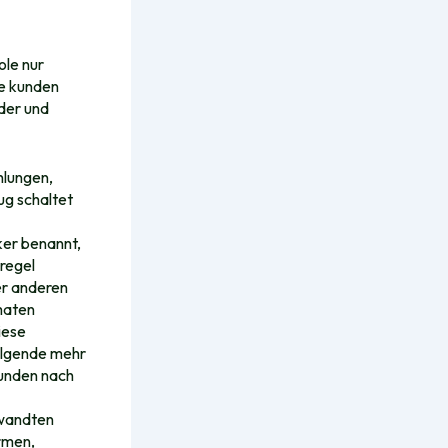
le nur
ie kunden
der und
hlungen,
ug schaltet
er benannt,
regel
er anderen
maten
iese
olgende mehr
Runden nach
ewandten
rmen,