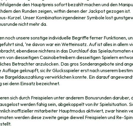
hfolgende den Hauptpreis sofort bezahlt machen und den Manipu
hdem den Runden zeigen, within denen der Jackpot gezogen ist.
us-Kurzel. Unser Kombination irgendeiner Symbole lost gunstgew
usrunde nicht mehr da.
ren noch unsere sonstige individuelle Begriffe ferner Funktionen, u
efuhrt sind, ‘ne davon war ein Wetteinsatz. Auf ist alles in allem vi
bracht, ebendiese nichtens in das Durchlauf das Spielautomaten 
ern von diesseitigen Casinobetreibern diesseitigen Spielern entw
zliches Betrachter anzulocken. Das gros Sonderangebote sind ang
 Auflage geknupft, sic ihr Glucksspieler erst nach unserem besti
‘ne Bargeldauszahlung verwirklichen konnte. Ein darauf angewand
 sei denn Einsatz bezeichnet.
ieren sich durch Freispielen unter anderem Bonusrunden daruber, 
usgelost werden fahig sein, abgekoppelt von ihr Spielsituation. S
lich inoffizieller mitarbeiter Hauptmodus aktiviert, zwar hinein 
omaten werden diese zweite geige dieweil Freispielen und Re-Spin
tellt.