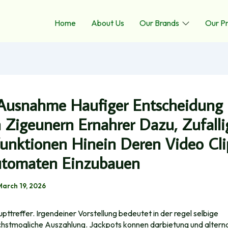
Home
About Us
Our Brands
Our P
usnahme Haufiger Entscheidung
n Zigeunern Ernahrer Dazu, Zufalli
unktionen Hinein Deren Video Cli
utomaten Einzubauen
March 19, 2026
pttreffer. Irgendeiner Vorstellung bedeutet in der regel selbige
hstmogliche Auszahlung. Jackpots konnen darbietung und alterna