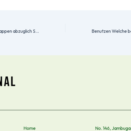
2. Entsprechend klappen abzuglich Sportwetten unter anderem Casino Provision Codes?
Home
No. 146, Jambuga