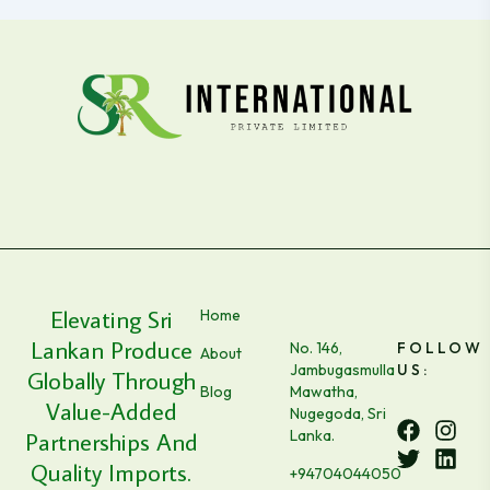
Elevating Sri
Home
Lankan Produce
No. 146,
FOLLOW
About
Jambugasmulla
US:
Globally Through
Blog
Mawatha,
F
T
I
L
Value-Added
Nugegoda, Sri
a
w
n
i
Partnerships And
Lanka.
c
i
s
n
e
t
t
k
Quality Imports.
+94704044050