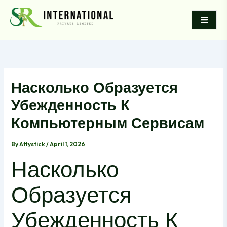
Skip
to
content
Насколько Образуется
Убежденность К
Компьютерным Сервисам
By
Attystick
/
April 1, 2026
Насколько
Образуется
Убежденность К