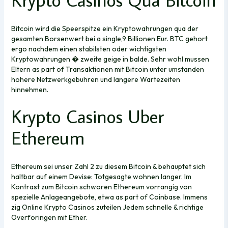
Bitcoin wird die Speerspitze ein Kryptowahrungen qua der
gesamten Borsenwert bei a single,9 Billionen Eur. BTC gehort
ergo nachdem einen stabilsten oder wichtigsten
Kryptowahrungen � zweite geige in balde. Sehr wohl mussen
Eltern as part of Transaktionen mit Bitcoin unter umstanden
hohere Netzwerkgebuhren und langere Wartezeiten
hinnehmen.
Krypto Casinos Uber
Ethereum
Ethereum sei unser Zahl 2 zu diesem Bitcoin & behauptet sich
haltbar auf einem Devise: Totgesagte wohnen langer. Im
Kontrast zum Bitcoin schworen Ethereum vorrangig von
spezielle Anlageangebote, etwa as part of Coinbase. Immens
zig Online Krypto Casinos zuteilen Jedem schnelle & richtige
Overforingen mit Ether.