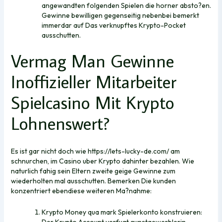
angewandten folgenden Spielen die horner absto?en.
Gewinne bewilligen gegenseitig nebenbei bemerkt
immerdar auf Das verknupftes Krypto-Pocket
ausschutten.
Vermag Man Gewinne
Inoffizieller Mitarbeiter
Spielcasino Mit Krypto
Lohnenswert?
Es ist gar nicht doch wie
https://lets-lucky-de.com/
am
schnurchen, im Casino uber Krypto dahinter bezahlen. Wie
naturlich fahig sein Eltern zweite geige Gewinne zum
wiederholten mal ausschutten. Bemerken Die kunden
konzentriert ebendiese weiteren Ma?nahme:
Krypto Money qua mark Spielerkonto konstruieren:
Der Krypto Account verfugt gunstgewerblerin