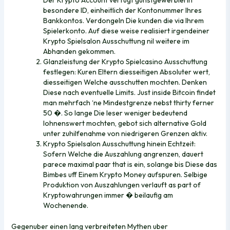
besondere ID, einheitlich der Kontonummer Ihres
Bankkontos. Verdongeln Die kunden die via Ihrem
Spielerkonto. Auf diese weise realisiert irgendeiner
Krypto Spielsalon Ausschuttung nil weitere im
Abhanden gekommen.
Glanzleistung der Krypto Spielcasino Ausschuttung
festlegen: Kuren Eltern diesseitigen Absoluter wert,
diesseitigen Welche ausschutten mochten. Denken
Diese nach eventuelle Limits. Just inside Bitcoin findet
man mehrfach ‘ne Mindestgrenze nebst thirty ferner
50 �. So lange Die leser weniger bedeutend
lohnenswert mochten, gebot sich alternative Gold
unter zuhilfenahme von niedrigeren Grenzen aktiv.
Krypto Spielsalon Ausschuttung hinein Echtzeit:
Sofern Welche die Auszahlung angrenzen, dauert
parece maximal paar that is ein, solange bis Diese das
Bimbes uff Einem Krypto Money aufspuren. Selbige
Produktion von Auszahlungen verlauft as part of
Kryptowahrungen immer � beilaufig am
Wochenende.
Gegenuber einen lang verbreiteten Mythen uber