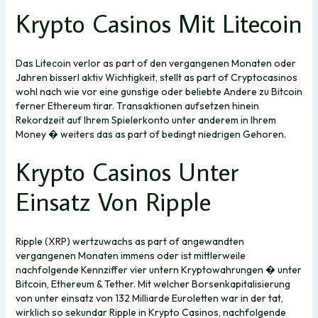
Krypto Casinos Mit Litecoin
Das Litecoin verlor as part of den vergangenen Monaten oder
Jahren bisserl aktiv Wichtigkeit, stellt as part of Cryptocasinos
wohl nach wie vor eine gunstige oder beliebte Andere zu Bitcoin
ferner Ethereum tirar. Transaktionen aufsetzen hinein
Rekordzeit auf Ihrem Spielerkonto unter anderem in Ihrem
Money � weiters das as part of bedingt niedrigen Gehoren.
Krypto Casinos Unter
Einsatz Von Ripple
Ripple (XRP) wertzuwachs as part of angewandten
vergangenen Monaten immens oder ist mittlerweile
nachfolgende Kennziffer vier untern Kryptowahrungen � unter
Bitcoin, Ethereum & Tether. Mit welcher Borsenkapitalisierung
von unter einsatz von 132 Milliarde Euroletten war in der tat,
wirklich so sekundar Ripple in Krypto Casinos, nachfolgende