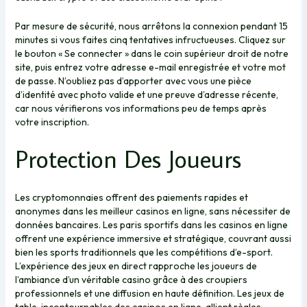
Par mesure de sécurité, nous arrêtons la connexion pendant 15
minutes si vous faites cinq tentatives infructueuses. Cliquez sur
le bouton « Se connecter » dans le coin supérieur droit de notre
site, puis entrez votre adresse e-mail enregistrée et votre mot
de passe. N’oubliez pas d’apporter avec vous une pièce
d’identité avec photo valide et une preuve d’adresse récente,
car nous vérifierons vos informations peu de temps après
votre inscription.
Protection Des Joueurs
Les cryptomonnaies offrent des paiements rapides et
anonymes dans les meilleur casinos en ligne, sans nécessiter de
données bancaires. Les paris sportifs dans les casinos en ligne
offrent une expérience immersive et stratégique, couvrant aussi
bien les sports traditionnels que les compétitions d’e-sport.
L’expérience des jeux en direct rapproche les joueurs de
l’ambiance d’un véritable casino grâce à des croupiers
professionnels et une diffusion en haute définition. Les jeux de
table, incontournables des casinos en ligne, allient règles