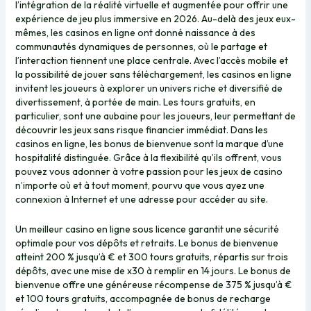
l’intégration de la réalité virtuelle et augmentée pour offrir une
expérience de jeu plus immersive en 2026. Au-delà des jeux eux-
mêmes, les casinos en ligne ont donné naissance à des
communautés dynamiques de personnes, où le partage et
l’interaction tiennent une place centrale. Avec l’accès mobile et
la possibilité de jouer sans téléchargement, les casinos en ligne
invitent les joueurs à explorer un univers riche et diversifié de
divertissement, à portée de main. Les tours gratuits, en
particulier, sont une aubaine pour les joueurs, leur permettant de
découvrir les jeux sans risque financier immédiat. Dans les
casinos en ligne, les bonus de bienvenue sont la marque d’une
hospitalité distinguée. Grâce à la flexibilité qu’ils offrent, vous
pouvez vous adonner à votre passion pour les jeux de casino
n’importe où et à tout moment, pourvu que vous ayez une
connexion à Internet et une adresse pour accéder au site.
Un meilleur casino en ligne sous licence garantit une sécurité
optimale pour vos dépôts et retraits. Le bonus de bienvenue
atteint 200 % jusqu’à € et 300 tours gratuits, répartis sur trois
dépôts, avec une mise de x30 à remplir en 14 jours. Le bonus de
bienvenue offre une généreuse récompense de 375 % jusqu’à €
et 100 tours gratuits, accompagnée de bonus de recharge