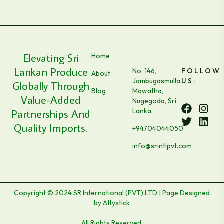
Elevating Sri
Home
Lankan Produce
No. 146,
FOLLOW
About
Jambugasmulla
US:
Globally Through
Blog
Mawatha,
F
T
I
L
Value-Added
Nugegoda, Sri
a
w
n
i
Partnerships And
Lanka.
c
i
s
n
e
t
t
k
Quality Imports.
+94704044050
b
t
a
e
o
e
g
d
info@srintlpvt.com
o
r
r
i
k
a
n
m
Copyright © 2024 SR International (PVT) LTD | Page Designed
by Attystick
All Rights Reserved.