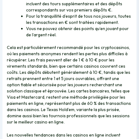
incluent des tours supplémentaires et des dépôts
correspondants sur vos premiers dépôts €.
Pour la tranquillité d’esprit de tous nos joueurs, toutes
les transactions en € sont traitées rapidement.
Vous ne pouvez obtenir des points qu’en jouant pour
de l’argent réel.
Cela est particulièrement recommandé pour les cryptocasinos,
où les paiements anonymes rendent les pertes plus difficiles à
récupérer. Les frais peuvent aller de 1 € à 10 € pour les
virements standards, bien que certains casinos couvrent ces
coûts. Les dépôts débutent généralement à 10 €, tandis que les
retraits prennent entre 1 et 5 jours ouvrables, offrant une
option fiable et sécurisée pour les joueurs recherchant une
solution classique et éprouvée. Les cartes bancaires, telles que
Visa et Mastercard, restent une méthode privilégiée pour les
paiements en ligne, représentant plus de 60 % des transactions
dans les casinos. Le Texas Hold’em, variante la plus prisée,
domine aussi bien les tournois professionnels que les sessions
sur le meilleur casino en ligne.
Les nouvelles tendances dans les casinos en ligne incluent