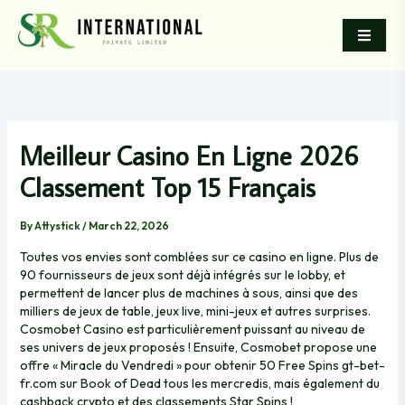
Skip
to
content
Meilleur Casino En Ligne 2026
Classement Top 15 Français
By
Attystick
/
March 22, 2026
Toutes vos envies sont comblées sur ce casino en ligne. Plus de
90 fournisseurs de jeux sont déjà intégrés sur le lobby, et
permettent de lancer plus de machines à sous, ainsi que des
milliers de jeux de table, jeux live, mini-jeux et autres surprises.
Cosmobet Casino est particulièrement puissant au niveau de
ses univers de jeux proposés ! Ensuite, Cosmobet propose une
offre « Miracle du Vendredi » pour obtenir 50 Free Spins
gt-bet-
fr.com
sur Book of Dead tous les mercredis, mais également du
cashback crypto et des classements Star Spins !