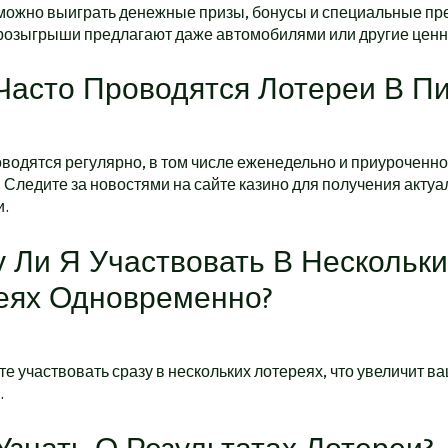
 можно выиграть денежные призы, бонусы и специальные пр
розыгрыши предлагают даже автомобилями или другие ценн
 Часто Проводятся Лотереи В Пи
водятся регулярно, в том числе еженедельно и приуроченно
 Следите за новостями на сайте казино для получения акту
.
у Ли Я Участвовать В Нескольк
еях Одновременно?
те участвовать сразу в нескольких лотереях, что увеличит 
.
 Узнать О Результатах Лотереи?