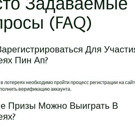
сто Задаваемые
просы (FAQ)
 Зарегистрироваться Для Участи
еях Пин Ап?
 в лотереях необходимо пройти процесс регистрации на сайт
полнить верификацию аккаунта.
кие Призы Можно Выиграть В
еях?