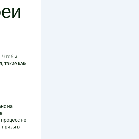
реи
. Чтобы
 такие как:
анс на
е
 процесс не
т призы в