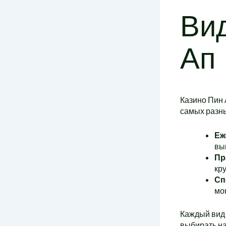
Ви
Ап
Казино Пин 
самых разны
Еж
вы
Пр
кр
Сп
мо
Каждый вид 
выбирать на