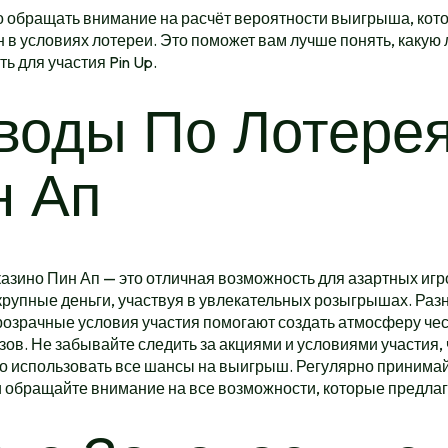
 обращать внимание на расчёт вероятности выигрыша, кот
 в условиях лотереи. Это поможет вам лучше понять, какую
ть для участия
Pin Up
.
воды По Лотере
н Ап
казино Пин Ап — это отличная возможность для азартных игр
крупные деньги, участвуя в увлекательных розыгрышах. Раз
розрачные условия участия помогают создать атмосферу чес
ов. Не забывайте следить за акциями и условиями участия,
 использовать все шансы на выигрыш. Регулярно принимай
и обращайте внимание на все возможности, которые предлаг