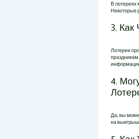
В лотереях
Некоторые 
3. Как
Лотереи про
праздникам.
информации
4. Мог
Лотер
Да, вы може
на выигрыш
5. Как