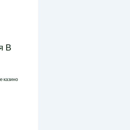
я В
е казино