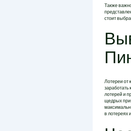
Также важно
представлен
стоит выбра
Вы
Пи
Лотереи от 
заработать 
лотерей и п
щедрых приз
максимально
в лотереях 