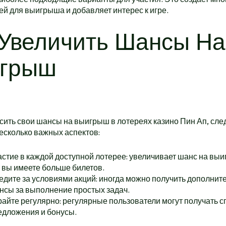
й для выигрыша и добавляет интерес к игре.
 Увеличить Шансы На
грыш
ить свои шансы на выигрыш в лотереях казино Пин Ап, сле
есколько важных аспектов:
астие в каждой доступной лотерее: увеличивает шанс на выи
к вы имеете больше билетов.
едите за условиями акций: иногда можно получить дополнит
нсы за выполнение простых задач.
райте регулярно: регулярные пользователи могут получать 
едложения и бонусы.