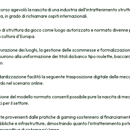
corso agevolò la nascita di una industria dell’intrattenimento strutt
, in grado di richiamare ospiti internazionali.
o di struttura da gioco come luogo autorizzato e normato divenne
a cultura d’Europa.
urazione dei luoghi, la gestione delle scommesse e formalizzazion
buirono alla uniformazione dei titoli da banco tipo roulette, bacca
o.
rdizzazione facilitò la seguente trasposizione digitale delle mec
do nel scenario online.
ione del modello normato consentì possibile pure la nascita di me
ci per il settore.
e provenienti dalle pratiche di gaming sostennero al finanziament
bliche e infrastrutture, dimostrando quanto l’intrattenimento po
prospettiva di sistema più larga.