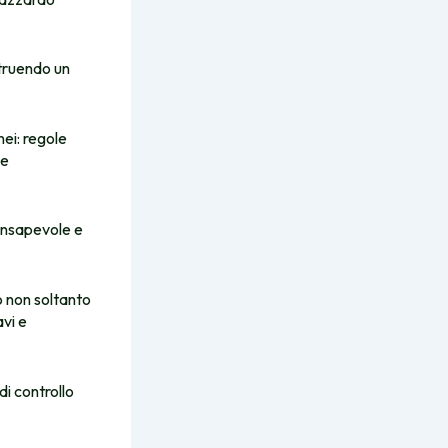
struendo un
ei: regole
ne
onsapevole e
lo non soltanto
vi e
i controllo