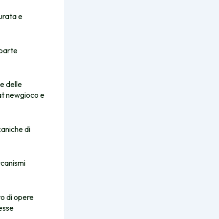
urata e
 parte
e delle
rat newgioco e
caniche di
ccanismi
o di opere
tesse