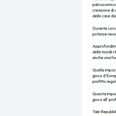
palcoscenico 
creazione di 
delle case da
Durante corso
potesse newgi
Approfondimen
delle iniziali
anche una for
Quella impost
gioco d’Europ
profitto reg
Questa import
gioco all’ prof
Tale Repubbli