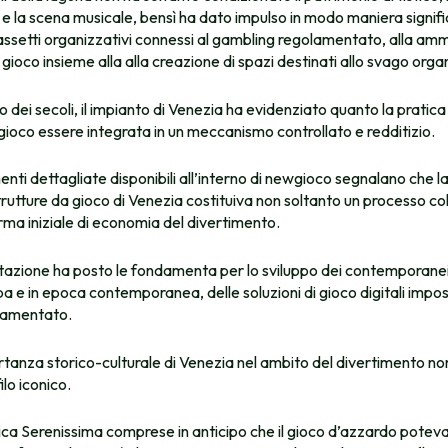
e la scena musicale, bensì ha dato impulso in modo maniera signific
assetti organizzativi connessi al gambling regolamentato, alla amm
 gioco insieme alla alla creazione di spazi destinati allo svago orga
 dei secoli, il impianto di Venezia ha evidenziato quanto la pratica
oco essere integrata in un meccanismo controllato e redditizio.
ti dettagliate disponibili all’interno di
newgioco
segnalano che la
 strutture da gioco di Venezia costituiva non soltanto un processo col
ma iniziale di economia del divertimento.
azione ha posto le fondamenta per lo sviluppo dei contemporanei 
a e in epoca contemporanea, delle soluzioni di gioco digitali impos
olamentato.
anza storico-culturale di Venezia nel ambito del divertimento non
ilo iconico.
ca Serenissima comprese in anticipo che il gioco d’azzardo potev