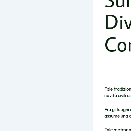
Di
Co
Tale tradizion
novità civili
Fra gli luogh
assume una co
Tale metropoli