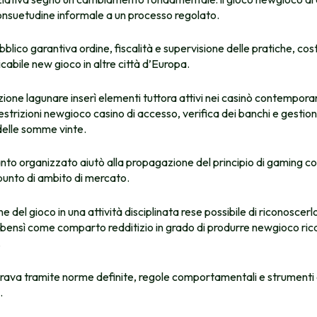
onsuetudine informale a un processo regolato.
ubblico garantiva ordine, fiscalità e supervisione delle pratiche, co
icabile new gioco in altre città d’Europa.
ione lagunare inserì elementi tuttora attivi nei casinò contemporan
restrizioni newgioco casino di accesso, verifica dei banchi e gestio
delle somme vinte.
to organizzato aiutò alla propagazione del principio di gaming c
punto di ambito di mercato.
 del gioco in una attività disciplinata rese possibile di riconoscer
ensì come comparto redditizio in grado di produrre newgioco rica
.
erava tramite norme definite, regole comportamentali e strumenti d
.