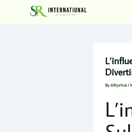
Skip
to
content
L’infl
Divert
By
Attystick
/
L’i
Sul