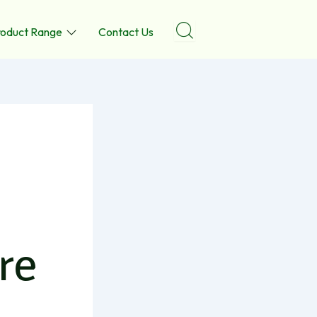
roduct Range
Contact Us
re