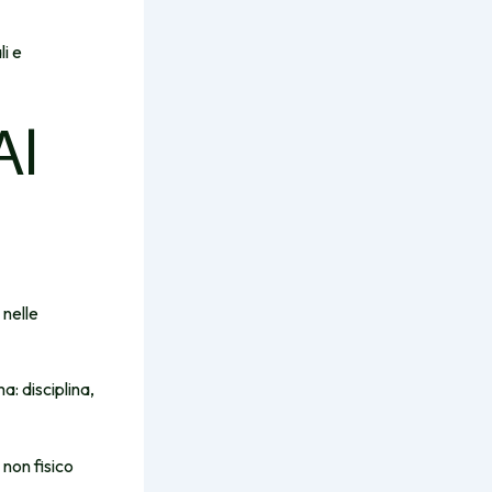
li e
Al
 nelle
a: disciplina,
non fisico