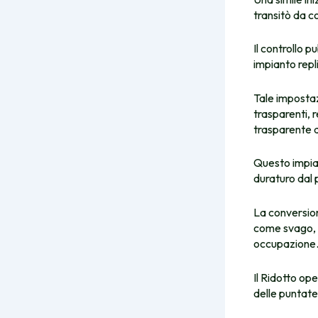
transitò da c
Il controllo p
impianto repl
Tale impostaz
trasparenti, 
trasparente 
Questo impian
duraturo dal 
La conversione
come svago, b
occupazione
Il Ridotto op
delle puntate