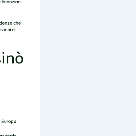
 finanziari
ndenze che
zioni di
sinò
n Europa.
 azzardo