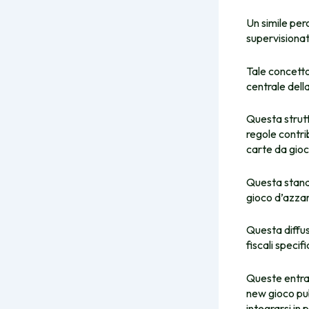
Un simile per
supervisionata
Tale concett
centrale dell
Questa strutt
regole contri
carte da gioc
Questa standa
gioco d’azzar
Questa diffus
fiscali specifi
Queste entrat
new gioco pub
integrarsi in 