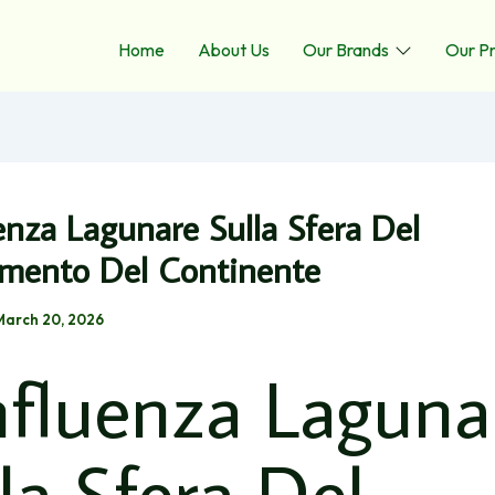
Home
About Us
Our Brands
Our P
uenza Lagunare Sulla Sfera Del
imento Del Continente
March 20, 2026
nfluenza Laguna
la Sfera Del