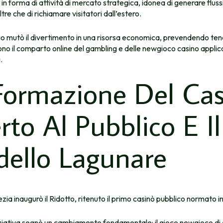
in forma di attività di mercato strategica, idonea di generare flussi
ltre che di richiamare visitatori dall’estero.
io mutò il divertimento in una risorsa economica, prevendendo te
ono il comparto online del gambling e delle newgioco casino applica
.
Formazione Del Ca
rto Al Pubblico E Il
ello Lagunare
zia inaugurò il Ridotto, ritenuto il primo casinò pubblico normato i
iziativa segnò un cambiamento fondamentale: il gioco newgioco di