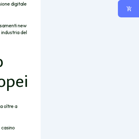
sione digitale
ersamenti new
 industria del
o
opei
a oltre a
o casino