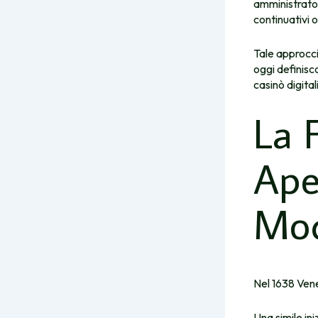
amministrato 
continuativi o
Tale approcc
oggi definisc
casinò digitali
La 
Ape
Mod
Nel 1638 Vene
Una simile in