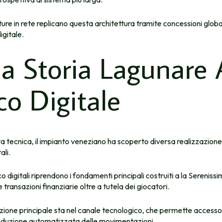
ture in rete replicano questa architettura tramite concessioni globa
igitale.
la Storia Lagunare 
co Digitale
ta tecnica, il impianto veneziano ha scoperto diversa realizzazione
ali.
oco digitali riprendono i fondamenti principali costruiti a la Serenissim
e transazioni finanziarie oltre a tutela dei giocatori.
ione principale sta nel canale tecnologico, che permette accesso 
nduzione automatizzata delle movimentazioni.