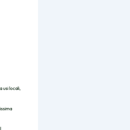
 usi locali,
nissima
l