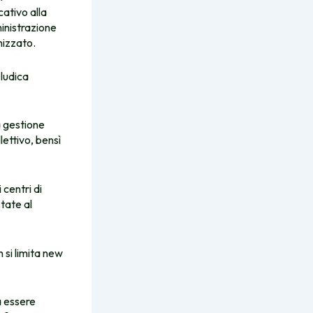
ativo alla
inistrazione
nizzato.
 ludica
 gestione
lettivo, bensì
centri di
tate al
 si limita new
a essere