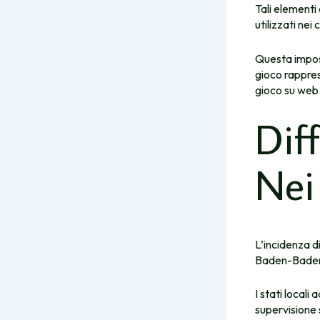
Tali elementi
utilizzati nei 
Questa impost
gioco rappres
gioco su web
Dif
Nei
L’incidenza di
Baden-Bade
I stati local
supervisione 