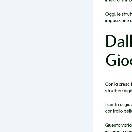
Oggi, le strut
imposizione d
Dal
Gio
Con la cresci
strutture digit
I centri di gi
controllo dell
Questa variaz
insieme a co