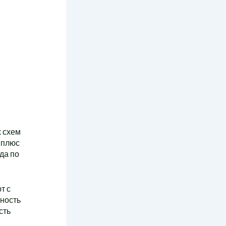
х схем
 плюс
да по
т с
бность
сть