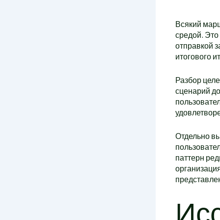
Всякий марш
средой. Это
отправкой з
итогового и
Разбор целе
сценарий до
пользовател
удовлетворе
Отдельно вы
пользовате
паттерн ред
организация
представле
Ис