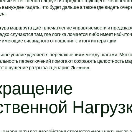
ение естественно следует из предшествующего. Человек во
 вынужден гадать, что будет дальше а также где видеть оче
да.
тура маршрута даёт впечатление управляемости и предсказ
дко случаются там, где логика ломается либо имеет избыто
е имеющие очевидного отношения с итогу интеракции.
ное усилие уделяется переключениям между шагами. Мягко
ельность переключений помогают сохранять целостность м
т ощущение разрыва сценария 7k casino.
кращение
твенной Нагруз
е маршруты взаимодействия стремятся уменьшить число 