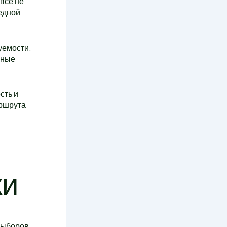
все не
редной
уемости.
чные
сть и
аршрута
ки
выборов,