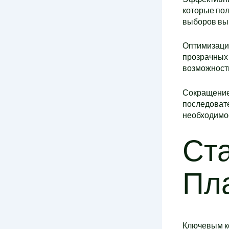
которые пол
выборов выб
Оптимизация
прозрачных 
возможность
Сокращение 
последоват
необходимос
Ст
Пл
Ключевым к