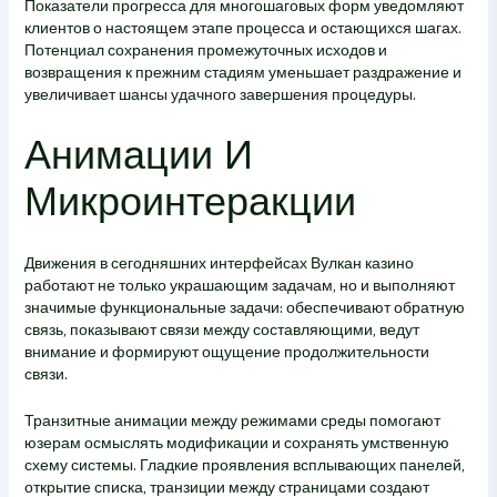
Показатели прогресса для многошаговых форм уведомляют
клиентов о настоящем этапе процесса и остающихся шагах.
Потенциал сохранения промежуточных исходов и
возвращения к прежним стадиям уменьшает раздражение и
увеличивает шансы удачного завершения процедуры.
Анимации И
Микроинтеракции
Движения в сегодняшних интерфейсах Вулкан казино
работают не только украшающим задачам, но и выполняют
значимые функциональные задачи: обеспечивают обратную
связь, показывают связи между составляющими, ведут
внимание и формируют ощущение продолжительности
связи.
Транзитные анимации между режимами среды помогают
юзерам осмыслять модификации и сохранять умственную
схему системы. Гладкие проявления всплывающих панелей,
открытие списка, транзиции между страницами создают