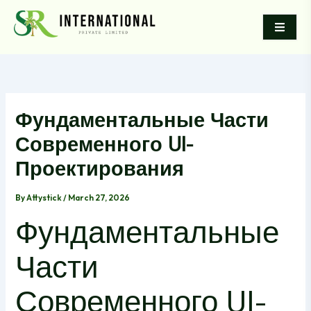
Skip
to
content
Фундаментальные Части
Современного UI-
Проектирования
By
Attystick
/
March 27, 2026
Фундаментальные
Части
Современного UI-