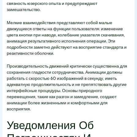
связность юзерского опыта и предупреждают
замешательство.
Мелкие взаимодействия представляют собой малые
движущиеся ответы на функции пользователя: изменение
цвета кнопки при наводе, колебание указателя скачивания,
анимация результативного исполнения операции. Эти
подробности заметно действуют на восприятие стандарта и
реактивности оболочки.
Производительность движений критически существенна для
сохранения гладкости сотрудничества. Анимации должны
работать с скоростью 60 изображений в секунду, иметь
адекватную продолжительность и не препятствовать другие
интерфейсные процедуры. Основы природного
перемещения, такие как разгон и замедление, создают
анимации более жизненными и комфортными для
восприятия.
Уведомления Об