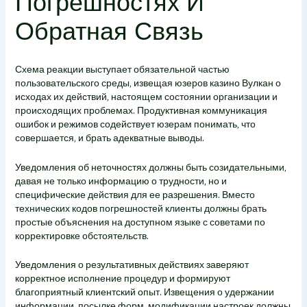
Погрешностях И
Обратная Связь
Схема реакции выступает обязательной частью
пользовательского среды, извещая юзеров казино Вулкан о
исходах их действий, настоящем состоянии организации и
происходящих проблемах. Продуктивная коммуникация
ошибок и режимов содействует юзерам понимать, что
совершается, и брать адекватные выводы.
Уведомления об неточностях должны быть созидательными,
давая не только информацию о трудности, но и
специфические действия для ее разрешения. Вместо
технических кодов погрешностей клиенты должны брать
простые объяснения на доступном языке с советами по
корректировке обстоятельств.
Уведомления о результативных действиях заверяют
корректное исполнение процедур и формируют
благоприятный клиентский опыт. Извещения о удержании
информации, посылке форм, модификации настроек должны