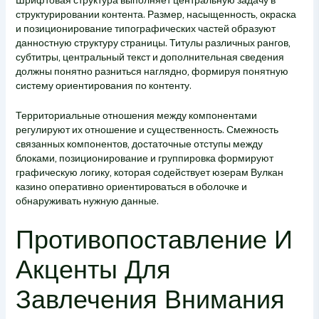
структурировании контента. Размер, насыщенность, окраска
и позиционирование типографических частей образуют
данностную структуру страницы. Титулы различных рангов,
субтитры, центральный текст и дополнительная сведения
должны понятно разниться наглядно, формируя понятную
систему ориентирования по контенту.
Территориальные отношения между компонентами
регулируют их отношение и существенность. Смежность
связанных компонентов, достаточные отступы между
блоками, позиционирование и группировка формируют
графическую логику, которая содействует юзерам Вулкан
казино оперативно ориентироваться в оболочке и
обнаруживать нужную данные.
Противопоставление И
Акценты Для
Завлечения Внимания