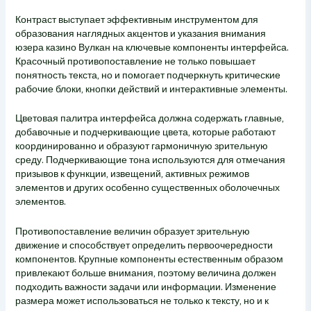
Контраст выступает эффективным инструментом для
образования наглядных акцентов и указания внимания
юзера казино Вулкан на ключевые компоненты интерфейса.
Красочный противопоставление не только повышает
понятность текста, но и помогает подчеркнуть критические
рабочие блоки, кнопки действий и интерактивные элементы.
Цветовая палитра интерфейса должна содержать главные,
добавочные и подчеркивающие цвета, которые работают
координированно и образуют гармоничную зрительную
среду. Подчеркивающие тона используются для отмечания
призывов к функции, извещений, активных режимов
элементов и других особенно существенных оболочечных
элементов.
Противопоставление величин образует зрительную
движение и способствует определить первоочередности
компонентов. Крупные компоненты естественным образом
привлекают больше внимания, поэтому величина должен
подходить важности задачи или информации. Изменение
размера может использоваться не только к тексту, но и к