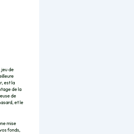
 jeu de
illeure
, est la
ntage de la
ureuse de
asard, et le
une mise
vos fonds,