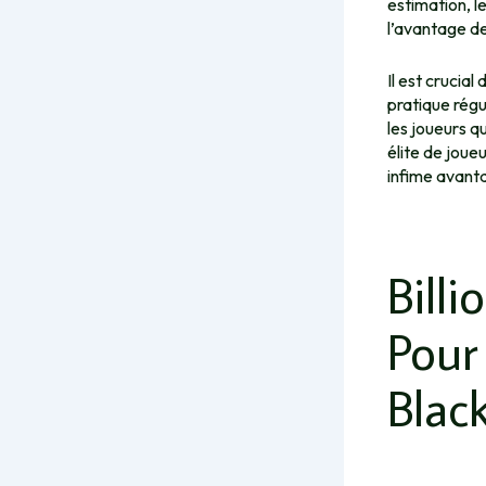
estimation, l
l’avantage de
Il est crucia
pratique régu
les joueurs q
élite de joue
infime avanta
Billi
Pour
Blac