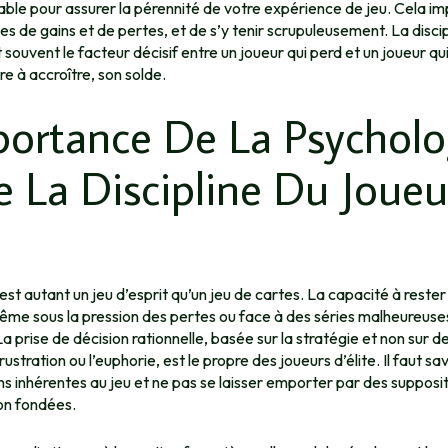
able pour assurer la pérennité de votre expérience de jeu. Cela im
tes de gains et de pertes, et de s’y tenir scrupuleusement. La disci
t souvent le facteur décisif entre un joueur qui perd et un joueur qu
re à accroître, son solde.
portance De La Psycholo
e La Discipline Du Joueu
est autant un jeu d’esprit qu’un jeu de cartes. La capacité à reste
me sous la pression des pertes ou face à des séries malheureuses
La prise de décision rationnelle, basée sur la stratégie et non sur 
frustration ou l’euphorie, est le propre des joueurs d’élite. Il faut s
ons inhérentes au jeu et ne pas se laisser emporter par des supposi
non fondées.