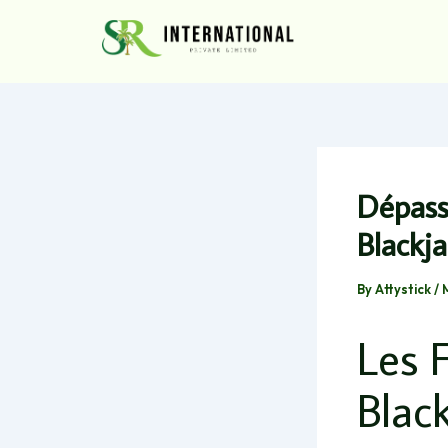
Skip
to
content
Dépass
Blackja
By
Attystick
/
Les 
Black