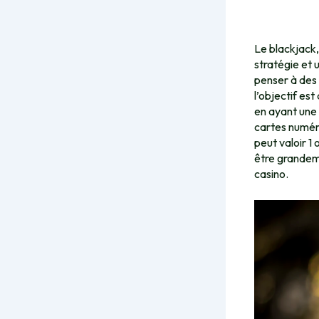
Le blackjack,
stratégie et
penser à des 
l’objectif est
en ayant une 
cartes numérot
peut valoir 1
être grandem
casino
.