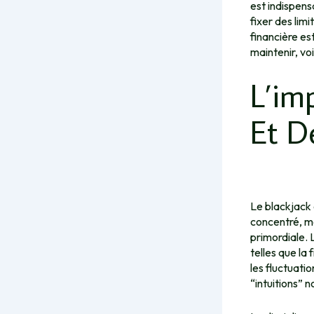
est indispens
fixer des limi
financière es
maintenir, voi
L’im
Et D
Le blackjack 
concentré, mê
primordiale. 
telles que la 
les fluctuati
“intuitions” 