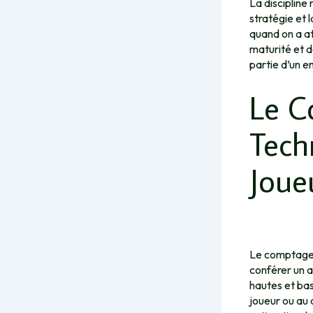
La discipline 
stratégie et 
quand on a at
maturité et d
partie d’un e
Le C
Tech
Joue
Le comptage 
conférer un a
hautes et bas
joueur ou au 