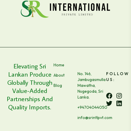
Elevating Sri
Home
Lankan Produce
No. 146,
FOLLOW
About
Jambugasmulla
US:
Globally Through
Blog
Mawatha,
F
T
I
L
Value-Added
Nugegoda, Sri
a
w
n
i
Partnerships And
Lanka.
c
i
s
n
e
t
t
k
Quality Imports.
+94704044050
b
t
a
e
o
e
g
d
info@srintlpvt.com
o
r
r
i
k
a
n