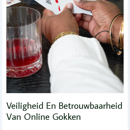
Veiligheid En Betrouwbaarheid
Van Online Gokken