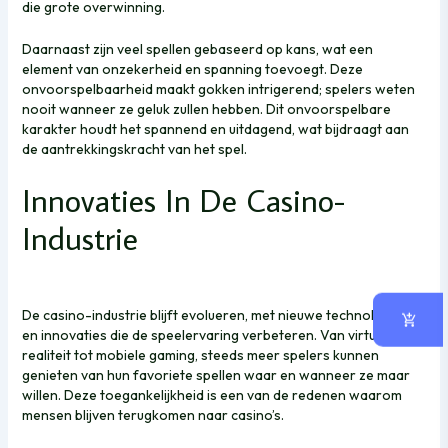
die grote overwinning.
Daarnaast zijn veel spellen gebaseerd op kans, wat een
element van onzekerheid en spanning toevoegt. Deze
onvoorspelbaarheid maakt gokken intrigerend; spelers weten
nooit wanneer ze geluk zullen hebben. Dit onvoorspelbare
karakter houdt het spannend en uitdagend, wat bijdraagt aan
de aantrekkingskracht van het spel.
Innovaties In De Casino-
Industrie
De casino-industrie blijft evolueren, met nieuwe technologieën
en innovaties die de speelervaring verbeteren. Van virtuele
realiteit tot mobiele gaming, steeds meer spelers kunnen
genieten van hun favoriete spellen waar en wanneer ze maar
willen. Deze toegankelijkheid is een van de redenen waarom
mensen blijven terugkomen naar casino’s.