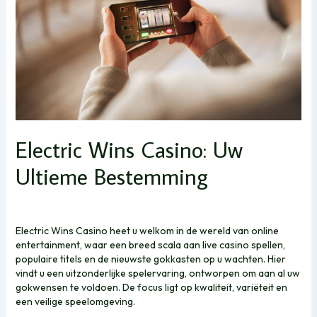
Electric Wins Casino: Uw
Ultieme Bestemming
Electric Wins Casino heet u welkom in de wereld van online
entertainment, waar een breed scala aan live casino spellen,
populaire titels en de nieuwste gokkasten op u wachten. Hier
vindt u een uitzonderlijke spelervaring, ontworpen om aan al uw
gokwensen te voldoen. De focus ligt op kwaliteit, variëteit en
een veilige speelomgeving.