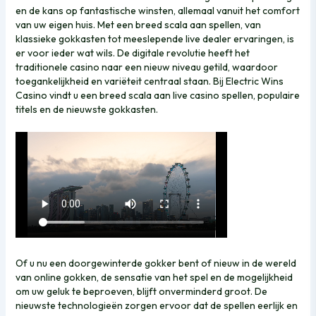
en de kans op fantastische winsten, allemaal vanuit het comfort
van uw eigen huis. Met een breed scala aan spellen, van
klassieke gokkasten tot meeslepende live dealer ervaringen, is
er voor ieder wat wils. De digitale revolutie heeft het
traditionele casino naar een nieuw niveau getild, waardoor
toegankelijkheid en variëteit centraal staan. Bij
Electric Wins
Casino
vindt u een breed scala aan live casino spellen, populaire
titels en de nieuwste gokkasten.
Of u nu een doorgewinterde gokker bent of nieuw in de wereld
van online gokken, de sensatie van het spel en de mogelijkheid
om uw geluk te beproeven, blijft onverminderd groot. De
nieuwste technologieën zorgen ervoor dat de spellen eerlijk en