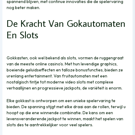
spannend blijven, met continue innovaties die de spelervaring
nog beter maken.
De Kracht Van Gokautomaten
En Slots
Gokkasten, ook wel bekend als slots, vormen de ruggengraat
van de meeste online casino’s. Met hun levendige graphics,
boeiende geluidseffecten en talloze bonusfuncties, bieden ze
urenlang entertainment. Van fruitautomaten met een
nostalgisch tintje tot moderne video slots met complexe
verhaallijnen en progressieve jackpots, de variëteit is enorm.
Elke gokkast is ontworpen om een unieke spelervaring te
bieden. De spanning stijgt met elke draai aan de rollen, terwijl u
hoopt op die ene winnende combinatie. De kans om een
levensveranderende jackpot te winnen, maakt het spelen van
slots des te aantrekkelijker voor veel spelers.