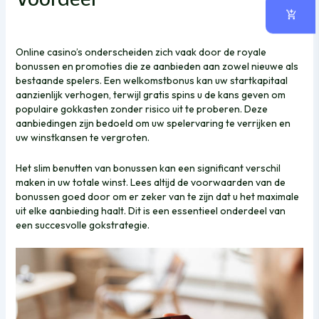
Online casino’s onderscheiden zich vaak door de royale
bonussen en promoties die ze aanbieden aan zowel nieuwe als
bestaande spelers. Een welkomstbonus kan uw startkapitaal
aanzienlijk verhogen, terwijl gratis spins u de kans geven om
populaire gokkasten zonder risico uit te proberen. Deze
aanbiedingen zijn bedoeld om uw spelervaring te verrijken en
uw winstkansen te vergroten.
Het slim benutten van bonussen kan een significant verschil
maken in uw totale winst. Lees altijd de voorwaarden van de
bonussen goed door om er zeker van te zijn dat u het maximale
uit elke aanbieding haalt. Dit is een essentieel onderdeel van
een succesvolle gokstrategie.