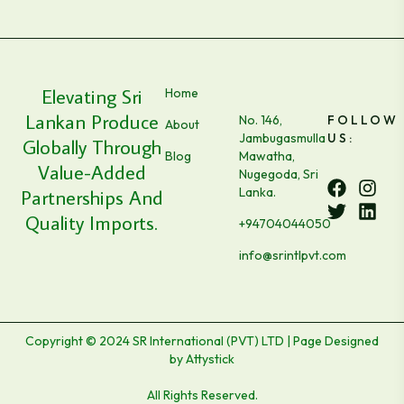
Elevating Sri
Home
Lankan Produce
No. 146,
FOLLOW
About
Jambugasmulla
US:
Globally Through
Blog
Mawatha,
F
T
I
L
Value-Added
Nugegoda, Sri
a
w
n
i
Partnerships And
Lanka.
c
i
s
n
e
t
t
k
Quality Imports.
+94704044050
b
t
a
e
o
e
g
d
info@srintlpvt.com
o
r
r
i
k
a
n
m
Copyright © 2024 SR International (PVT) LTD | Page Designed
by Attystick
All Rights Reserved.