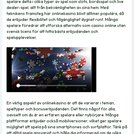
spelare delta i olika typer av spel som slots, bordsspel och live
dealer-spel, allt från bekvämligheten av sina hem. Med
teknikens framsteg har onlinekasino blivit alltmer populära, då
de erbjuder flexibilitet och tillgänglighet dygnet runt. Många
spelare föredrar att utforska alternativ som
casino online utan
svensk licens
för att hitta bästa erbjudanden och
spelupplevelser.
En viktig aspekt av onlinekasino är att de varierar i teman,
speltyper och bonuserbjudanden. Det finns något för alla,
oavsett om du är en erfaren spelare eller nybörjare. Många
plattformar erbjuder också mobilversioner, vilket ger spelare
möjlighet att spela på sina smartphones och surfplattor. Tänk på
att alltid spela ansvarigt och hålla dig informerad om de olika