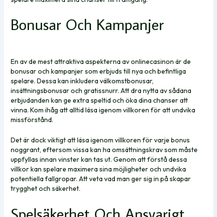
Bonusar Och Kampanjer
En av de mest attraktiva aspekterna av onlinecasinon är de
bonusar och kampanjer som erbjuds till nya och befintliga
spelare. Dessa kan inkludera välkomstbonusar,
insättningsbonusar och gratissnurr. Att dra nytta av sådana
erbjudanden kan ge extra speltid och öka dina chanser att
vinna. Kom ihåg att alltid läsa igenom villkoren för att undvika
missförstånd.
Det är dock viktigt att läsa igenom villkoren för varje bonus
noggrant, eftersom vissa kan ha omsättningskrav som måste
uppfyllas innan vinster kan tas ut. Genom att förstå dessa
villkor kan spelare maximera sina möjligheter och undvika
potentiella fallgropar. Att veta vad man ger sig in på skapar
trygghet och säkerhet.
Spelsäkerhet Och Ansvarigt