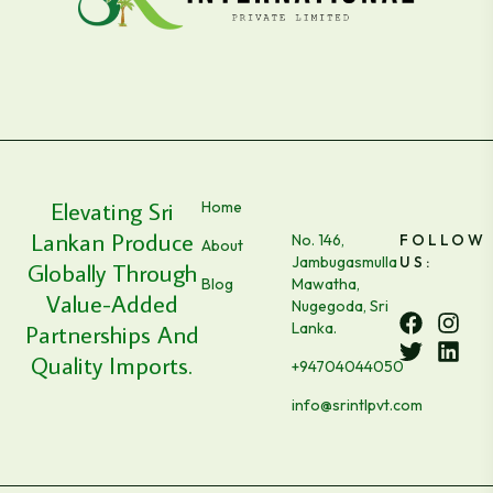
Elevating Sri
Home
Lankan Produce
No. 146,
FOLLOW
About
Jambugasmulla
US:
Globally Through
Blog
Mawatha,
F
T
I
L
Value-Added
Nugegoda, Sri
a
w
n
i
Partnerships And
Lanka.
c
i
s
n
e
t
t
k
Quality Imports.
+94704044050
b
t
a
e
o
e
g
d
info@srintlpvt.com
o
r
r
i
k
a
n
m