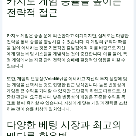
카지노 게임 승률을 높이는
전략적 접근
카지노 게임은 종종 운에 의존한다고 여겨지지만, 실제로는 다양한
전략을 통해 승률을 향상시킬 수 있습니다. 각 게임의 규칙과 확률
을 깊이 이해하는 것은 기본적인 출발점이며, 이를 바탕으로 자신
에게 맞는 베팅 시스템을 개발하는 것이 중요합니다. 예를 들어, 특
정 게임에서는 자금 관리 전략이 승패에 결정적인 영향을 미칠 수
있습니다.
또한, 게임의 변동성(Volatility)을 이해하고 자신의 투자 성향에 맞
는 게임을 선택하는 것도 현명한 접근 방식입니다. 높은 변동성의
게임은 큰 수익을 기대할 수 있지만 그만큼의 위험도 따르므로, 신
중한 판단이 요구됩니다. 낮은 변동성의 게임은 꾸준한 수익을 목
표로 할 때 유리할 수 있습니다. 자신에게 맞는 게임과 전략을 조합
하는 것이 승률 향상의 열쇠입니다.
다양한 베팅 시장과 최고의