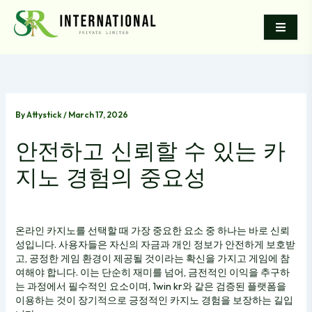
Skip
to
content
By
Attystick
/
March 17, 2026
안전하고 신뢰할 수 있는 카
지노 경험의 중요성
온라인 카지노를 선택할 때 가장 중요한 요소 중 하나는 바로 신뢰
성입니다. 사용자들은 자신의 자금과 개인 정보가 안전하게 보호받
고, 공정한 게임 환경이 제공될 것이라는 확신을 가지고 게임에 참
여해야 합니다. 이는 단순히 재미를 넘어, 금전적인 이익을 추구하
는 과정에서 필수적인 요소이며,
1win kr
와 같은 검증된 플랫폼을
이용하는 것이 장기적으로 긍정적인 카지노 경험을 보장하는 길입