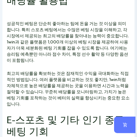
배당률 활용법
성공적인 베팅은 단순히 좋아하는 팀에 돈을 거는 것 이상을 의미
합니다. 특히 스포츠 베팅에서는 수많은 베팅 시장을 이해하고, 각
시장에서 제공되는 최고의 배당률을 찾아내는 능력이 중요합니다.
1win과 같은 플랫폼은 1,000개 이상의 베팅 시장을 제공하여 사용
자가 더욱 세분화된 베팅 기회를 잡을 수 있도록 합니다. 여기에는
승리팀 예측뿐만 아니라 점수 차이, 특정 선수 활약 등 다양한 옵션
이 포함됩니다.
최고의 배당률을 확보하는 것은 잠재적인 수익을 극대화하는 직접
적인 방법입니다. 여러 플랫폼을 비교하는 것도 좋지만, 1win처럼
자체적으로 높은 배당률을 제공하는 곳을 이용하면 시간과 노력을
절약할 수 있습니다. 꾸준히 배당률을 모니터링하고, 가치가 높은
베팅 기회를 포착하는 것이 베터의 실력을 향상시키는 중요한 요소
입니다.
E-스포츠 및 기타 인기 종목
베팅 기회