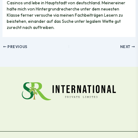
Casinos und lebe in Hauptstadt von deutschland. Meinereiner
halte mich von Hintergrundrecherche unter dem neuesten
Klasse ferner versuche via meinen Fachbeiträgen Lesern zu
beistehen, einander auf das Suche unter legalem Wette gut
zurecht nach auftreiben.
PREVIOUS
NEXT