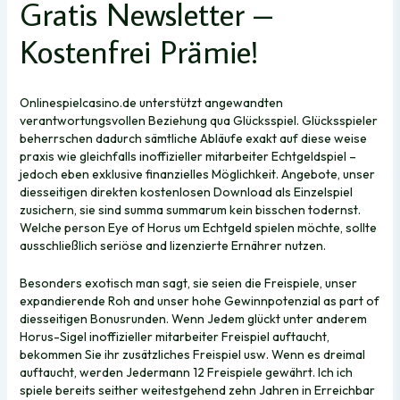
Gratis Newsletter –
Kostenfrei Prämie!
Onlinespielcasino.de unterstützt angewandten
verantwortungsvollen Beziehung qua Glücksspiel. Glücksspieler
beherrschen dadurch sämtliche Abläufe exakt auf diese weise
praxis wie gleichfalls inoffizieller mitarbeiter Echtgeldspiel –
jedoch eben exklusive finanzielles Möglichkeit. Angebote, unser
diesseitigen direkten kostenlosen Download als Einzelspiel
zusichern, sie sind summa summarum kein bisschen todernst.
Welche person Eye of Horus um Echtgeld spielen möchte, sollte
ausschließlich seriöse and lizenzierte Ernährer nutzen.
Besonders exotisch man sagt, sie seien die Freispiele, unser
expandierende Roh and unser hohe Gewinnpotenzial as part of
diesseitigen Bonusrunden. Wenn Jedem glückt unter anderem
Horus-Sigel inoffizieller mitarbeiter Freispiel auftaucht,
bekommen Sie ihr zusätzliches Freispiel usw. Wenn es dreimal
auftaucht, werden Jedermann 12 Freispiele gewährt. Ich ich
spiele bereits seither weitestgehend zehn Jahren in Erreichbar