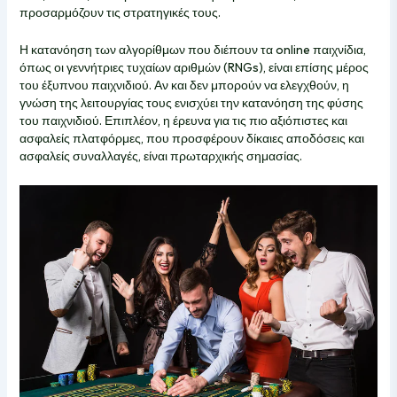
προσαρμόζουν τις στρατηγικές τους.
Η κατανόηση των αλγορίθμων που διέπουν τα online παιχνίδια,
όπως οι γεννήτριες τυχαίων αριθμών (RNGs), είναι επίσης μέρος
του έξυπνου παιχνιδιού. Αν και δεν μπορούν να ελεγχθούν, η
γνώση της λειτουργίας τους ενισχύει την κατανόηση της φύσης
του παιχνιδιού. Επιπλέον, η έρευνα για τις πιο αξιόπιστες και
ασφαλείς πλατφόρμες, που προσφέρουν δίκαιες αποδόσεις και
ασφαλείς συναλλαγές, είναι πρωταρχικής σημασίας.