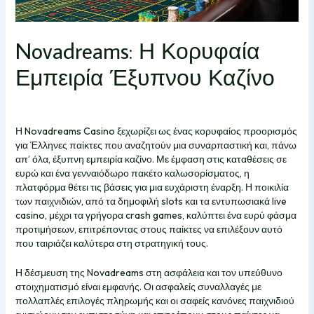
Novadreams: Η Κορυφαία
Εμπειρία Έξυπνου Καζίνο
Η Novadreams Casino ξεχωρίζει ως ένας κορυφαίος προορισμός
για Έλληνες παίκτες που αναζητούν μια συναρπαστική και, πάνω
απ’ όλα, έξυπνη εμπειρία καζίνο. Με έμφαση στις καταθέσεις σε
ευρώ και ένα γενναιόδωρο πακέτο καλωσορίσματος, η
πλατφόρμα θέτει τις βάσεις για μια ευχάριστη έναρξη. Η ποικιλία
των παιχνιδιών, από τα δημοφιλή slots και τα εντυπωσιακά live
casino, μέχρι τα γρήγορα crash games, καλύπτει ένα ευρύ φάσμα
προτιμήσεων, επιτρέποντας στους παίκτες να επιλέξουν αυτό
που ταιριάζει καλύτερα στη στρατηγική τους.
Η δέσμευση της Novadreams στη ασφάλεια και τον υπεύθυνο
στοιχηματισμό είναι εμφανής. Οι ασφαλείς συναλλαγές με
πολλαπλές επιλογές πληρωμής και οι σαφείς κανόνες παιχνιδιού