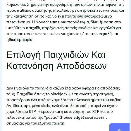
κεφαλαίου. Σημαίνει την αναγνώριση των ορίων, την αποφυγή της
προσπάθειας ανάκτησης απωλειών με απερίσκεπτες κινήσεις και
την κατανόηση ότι το καζίνο έχει πάντα ένα ενσωματωμένο
πλεονέκτημα. Η
Novadreams
, για παράδειγμα, δίνει έμφαση στο
υπεύθυνο παιχνίδι, παρέχοντας σαφείς κανόνες και εργαλεία για
την προστασία των παικτών, ενισχύοντας έτσι την ασφαλή και
ηθική εμπειρία.
Επιλογή Παιχνιδιών Και
Κατανόηση Αποδόσεων
Δεν είναι όλα τα παιχνίδια καζίνο ίσα όσον αφορά τις αποδόσεις
τους. Παιχνίδια όπως το blackjack, με τη σωστή στρατηγική,
προσφέρουν ένα από τα χαμηλότερα πλεονεκτήματα του καζίνο.
Αντίθετα, ορισμένα slots, ενώ είναι ελκυστικά, μπορεί να έχουν
χαμηλότερο RTP. Η έρευνα και η κατανόηση του RTP και του
πλεονεκτήματος της “μάνας” (house edge) είναι ζωτικής
σημασίας για τον έξυπνο παίκτη.