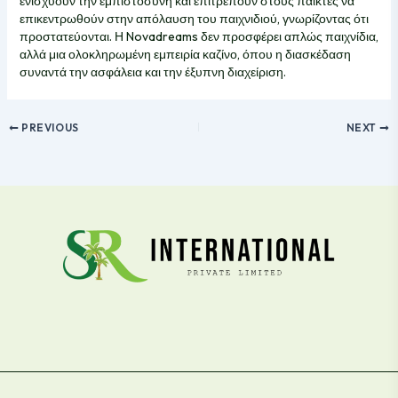
ενισχύουν την εμπιστοσύνη και επιτρέπουν στους παίκτες να
επικεντρωθούν στην απόλαυση του παιχνιδιού, γνωρίζοντας ότι
προστατεύονται. Η Novadreams δεν προσφέρει απλώς παιχνίδια,
αλλά μια ολοκληρωμένη εμπειρία καζίνο, όπου η διασκέδαση
συναντά την ασφάλεια και την έξυπνη διαχείριση.
PREVIOUS
NEXT