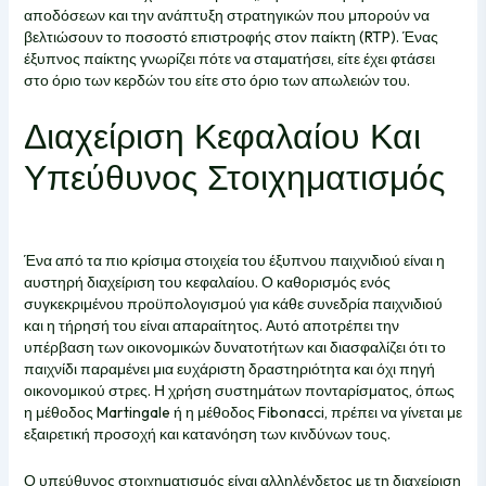
αποδόσεων και την ανάπτυξη στρατηγικών που μπορούν να
βελτιώσουν το ποσοστό επιστροφής στον παίκτη (RTP). Ένας
έξυπνος παίκτης γνωρίζει πότε να σταματήσει, είτε έχει φτάσει
στο όριο των κερδών του είτε στο όριο των απωλειών του.
Διαχείριση Κεφαλαίου Και
Υπεύθυνος Στοιχηματισμός
Ένα από τα πιο κρίσιμα στοιχεία του έξυπνου παιχνιδιού είναι η
αυστηρή διαχείριση του κεφαλαίου. Ο καθορισμός ενός
συγκεκριμένου προϋπολογισμού για κάθε συνεδρία παιχνιδιού
και η τήρησή του είναι απαραίτητος. Αυτό αποτρέπει την
υπέρβαση των οικονομικών δυνατοτήτων και διασφαλίζει ότι το
παιχνίδι παραμένει μια ευχάριστη δραστηριότητα και όχι πηγή
οικονομικού στρες. Η χρήση συστημάτων πονταρίσματος, όπως
η μέθοδος Martingale ή η μέθοδος Fibonacci, πρέπει να γίνεται με
εξαιρετική προσοχή και κατανόηση των κινδύνων τους.
Ο υπεύθυνος στοιχηματισμός είναι αλληλένδετος με τη διαχείριση