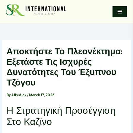
Skip
to
content
Αποκτήστε Το Πλεονέκτημα:
Εξετάστε Τις Ισχυρές
Δυνατότητες Του Έξυπνου
Τζόγου
By
Attystick
/
March 17, 2026
Η Στρατηγική Προσέγγιση
Στο Καζίνο