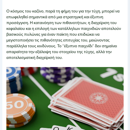
Ο κόσμος του καζίνο, παρά τη φήμη του για την τύχη, μπορεί να
επωφεληθεί σημαντικά από μια στρατηγική και έξυπνη
προσέγγιση. Η κατανόηση των πιθανοτήτων, η διαχείριση του
κεφαλαίου και η επιλογή των κατάλληλων παιχνιδιών αποτελούν
βασικούς πυλώνες για έναν παίκτη που επιδιώκει να
μεγιστοποιήσει τις πιθανότητες επιτυχίας του, μειώνοντας
παράλληλα τους κινδύνους. Το “έξυπνο παιχνίδι” δεν σημαίνει
απαραίτητα την εξάλειψη του στοιχείου της τύχης, αλλά την
αποτελεσματική διαχείρισή του.